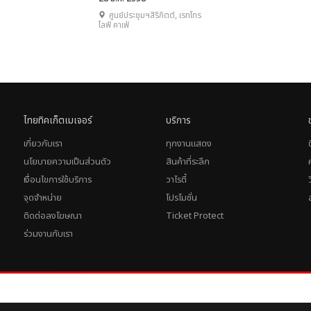
ศูนย์ประชุมฯสิริกิตต์, เรทโทร
ไลฟ์ คาเฟ่
ไทยทิคเก็ตเมเจอร์
บริการ
เกี่ยวกับเรา
ทุกงานแสดง
นโยบายความเป็นส่วนตัว
สินค้าที่ระลึก
เงื่อนไขการใช้บริการ
วาไรตี้
จุดจำหน่าย
โปรโมชั่น
ติดต่อลงโฆษณา
Ticket Protect
ร่วมงานกับเรา