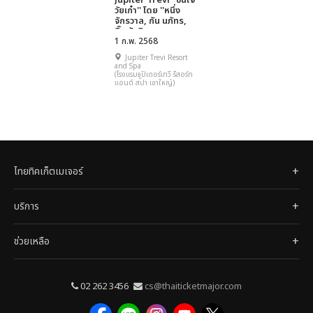
Jupiter Trevi ''ชื่นใจ
วัยเก๋า'' โดย ''หนึ่ง
จักรวาล, กัน นภัทร,
บิ๊ก จักริน และ แพรว
รัตนาพร จากเวที เดอะ
1 ก.พ. 2568
โกลเด้นซอง''
Jupiter Trevi Resort
and Spa
(โรงแรมจูปิเตอร์เทวี รีสอร์ท
แอนด์ สปา เขาใหญ่)
ไทยทิคเก็ตเมเจอร์
บริการ
ช่วยเหลือ
02 262 3456
cs@thaiticketmajor.com