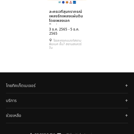
ละครเวทีสุนทราภรณ์
เพลงรักเพลงแผ่นดิน
โดยเพลงเอก
Restage
3 ธ.ค. 2565 - 5 ธ.ค.
2565
โรงละครเคแบงก์สยาม
พิฆเนศ ชั้น7 สยามสแควร์
วัน
ไทยทิคเก็ตเมเจอร์
บริการ
ช่วยเหลือ