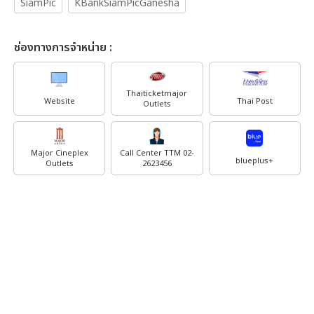
SiamPic
KBankSiamPicGanesha
ช่องทางการจำหน่าย :
Thaiticketmajor
Website
Thai Post
Outlets
Major Cineplex
Call Center TTM 02-
blueplus+
Outlets
2623456