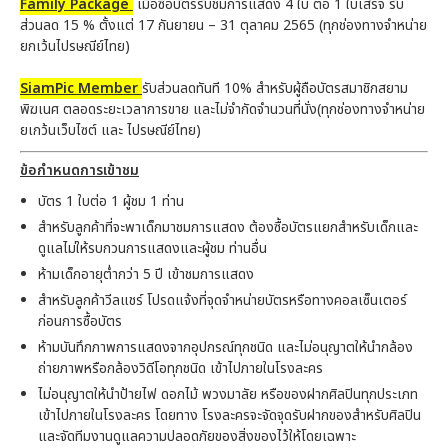
Family Package
เมื่อซื้อบัตรรับชมการแสดง 4 ใบ ต่อ 1 ใบเสร็จ รับ
ส่วนลด 15 % ตั้งแต่ 17 กันยายน – 31 ตุลาคม 2565 (ทุกช่องทางจำหน่าย
ยกเว้นไปรษณีย์ไทย)
SiamPic Member
รับส่วนลดทันที 10% สำหรับผู้ถือบัตรสมาชิกสยาม
พิฆเนศ ตลอดระยะเวลาการขาย และไม่จำกัดจำนวนที่นั่ง(ทุกช่องทางจำหน่าย
ยเกว้นเว็บไซต์ และ ไปรษณีย์ไทย)
ข้อกำหนดการเข้าชม
บัตร 1 ใบต่อ 1 ผู้ชม 1 ท่าน
สำหรับลูกค้าที่จะพาเด็กมาชมการแสดง ต้องซื้อบัตรแยกสำหรับเด็กและ
ดูแลไม่ให้รบกวนการแสดงและผู้ชม ท่านอื่น
ห้ามเด็กอายุต่ำกว่า 5 ปี เข้าชมการแสดง
สำหรับลูกค้าวีลแชร์ โปรดแจ้งที่จุดจำหน่ายบัตรหรือทางคอลเซ็นเตอร์
ก่อนการซื้อบัตร
ห้ามบันทึกภาพการแสดงจากอุปกรณ์ทุกชนิด และไม่อนุญาตให้นำกล้อง
ถ่ายภาพหรือกล้องวิดีโอทุกชนิด เข้าไปภายในโรงละคร
ไม่อนุญาตให้นำป้ายไฟ ดอกไม้ พวงมาลัย หรือของฝากศิลปินทุกประเภท
เข้าไปภายในโรงละคร โดยทาง โรงละครจะจัดจุดรับฝากของสำหรับศิลปิน
และจัดทีมงานดูแลความปลอดภัยของสิ่งของไว้ให้โดยเฉพาะ