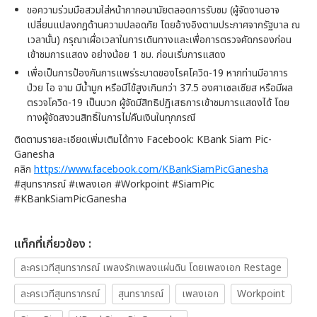
ขอความร่วมมือสวมใส่หน้ากากอนามัยตลอดการรับชม (ผู้จัดงานอาจ
เปลี่ยนแปลงกฎด้านความปลอดภัย โดยอ้างอิงตามประกาศจากรัฐบาล ณ
เวลานั้น) กรุณาเผื่อเวลาในการเดินทางและเพื่อการตรวจคัดกรองก่อน
เข้าชมการแสดง อย่างน้อย 1 ชม. ก่อนเริ่มการแสดง
เพื่อเป็นการป้องกันการแพร่ระบาดของโรคโควิด-19 หากท่านมีอาการ
ป่วย ไอ จาม มีน้ำมูก หรือมีไข้สูงเกินกว่า 37.5 องศาเซลเซียส หรือมีผล
ตรวจโควิด-19 เป็นบวก ผู้จัดมีสิทธิปฏิเสธการเข้าชมการแสดงได้ โดย
ทางผู้จัดสงวนสิทธิ์ในการไม่คืนเงินในทุกกรณี
ติดตามรายละเอียดเพิ่มเติมได้ทาง Facebook: KBank Siam Pic-
Ganesha
คลิก
https://www.facebook.com/KBankSiamPicGanesha
#สุนทราภรณ์ #เพลงเอก #Workpoint #SiamPic
#KBankSiamPicGanesha
เเท็กที่เกี่ยวข้อง :
ละครเวทีสุนทราภรณ์ เพลงรักเพลงแผ่นดิน โดยเพลงเอก Restage
ละครเวทีสุนทราภรณ์
สุนทราภรณ์
เพลงเอก
Workpoint