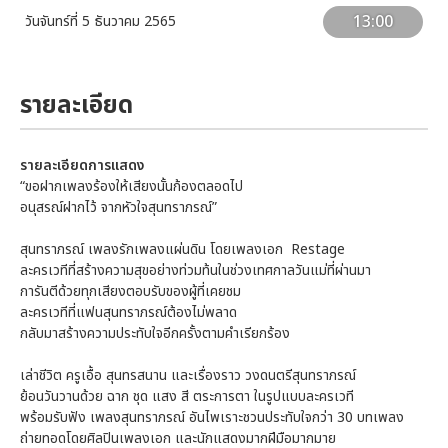
13:00
วันจันทร์ที่ 5 ธันวาคม 2565
รายละเอียด
รายละเอียดการแสดง
“ขอฝากเพลงร้องให้เสียงนั้นก้องตลอดไป
อนุสรณ์ฝากไว้ จากหัวใจสุนทราภรณ์”
สุนทราภรณ์ เพลงรักเพลงแผ่นดิน โดยเพลงเอก Restage
ละครเวทีที่สร้างความสุขอย่างท่วมท้นในช่วงเทศกาลวันแม่ที่ผ่านมา
การันตีด้วยทุกเสียงตอบรับของผู้ที่เคยชม
ละครเวทีที่แฟนสุนทราภรณ์ต้องไม่พลาด
กลับมาสร้างความประทับใจอีกครั้งตามคำเรียกร้อง
เล่าชีวิต ครูเอื้อ สุนทรสนาน และเรื่องราว วงดนตรีสุนทราภรณ์
ย้อนวันวานด้วย ฉาก ชุด แสง สี ตระการตา ในรูปแบบละครเวที
พร้อมรับฟัง เพลงสุนทราภรณ์ อันไพเราะชวนประทับใจกว่า 30 บทเพลง
ถ่ายทอดโดยศิลปินเพลงเอก และนักแสดงมากฝีมือมากมาย