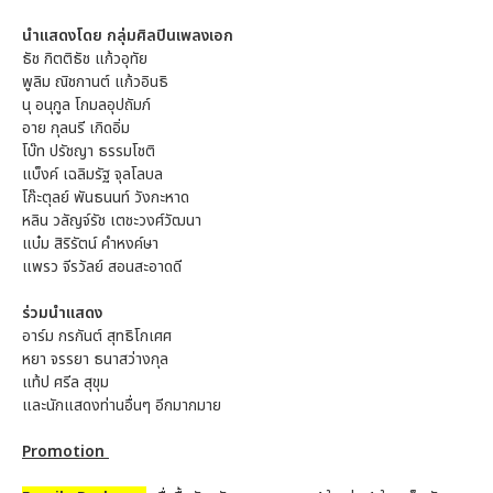
นำแสดงโดย กลุ่มศิลปินเพลงเอก
ธัช กิตติธัช แก้วอุทัย
พูลิม ณิชกานต์ แก้วอินธิ
นุ อนุกูล โกมลอุปถัมภ์
อาย กุลนรี เกิดอิ่ม
โบ๊ท ปรัชญา ธรรมโชติ
แบ็งค์ เฉลิมรัฐ จุลโลบล
โก๊ะตุลย์ พันธนนท์ วังกะหาด
หลิน วลัญจ์รัช เตชะวงศ์วัฒนา
แบ๋ม สิริรัตน์ คำหงค์ษา
แพรว จีรวัลย์ สอนสะอาดดี
ร่วมนำแสดง
อาร์ม กรกันต์ สุทธิโกเศศ
หยา จรรยา ธนาสว่างกุล
แท้ป ศรีล สุขุม
และนักแสดงท่านอื่นๆ อีกมากมาย
Promotion