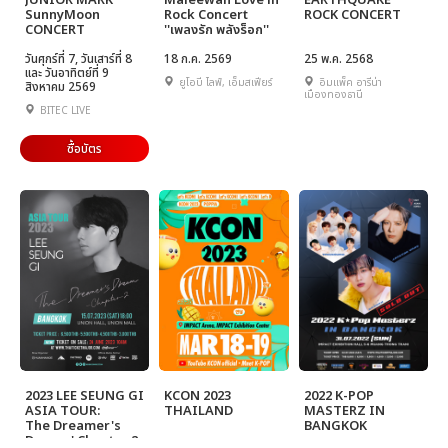
JUNIOR MARK
Maleewan Love in
EARTHQUAKE
SunnyMoon
Rock Concert
ROCK CONCERT
CONCERT
''เพลงรัก พลังร็อก''
วันศุกร์ที่ 7, วันเสาร์ที่ 8
18 ก.ค. 2569
25 พ.ค. 2568
และ วันอาทิตย์ที่ 9
ยูโอบี ไลฟ์, เอ็มสเฟียร์
อิมแพ็ค อารีน่า
สิงหาคม 2569
เมืองทองธานี
BITEC LIVE
ซื้อบัตร
2023 LEE SEUNG GI
KCON 2023
2022 K-POP
ASIA TOUR:
THAILAND
MASTERZ IN
The Dreamer's
BANGKOK
Dream ' Chapter 2