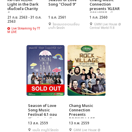
Re-run KLEAR
Season of Love
Chang Music
Light in the Dark
Song "Cloud 9"
Connection
เห็นด้วยใจ Charity
presents 'KLEAR
Concert
CONCERT : the
21 ก.ย. 2563 - 31 ต.ค.
1 ธ.ค. 2561
FIRST SPACE'
1 ก.ค. 2560
2563
โรงแรมเดอะเวเนเชี่ยน
GMM Live House @
มาเก๊า รีสอร์ท
Central World Fl.8
Live Streaming by TT
M LIVE
Season of Love
Chang Music
Song Music
Connection
Festival 6.1 ตอน
Presents
'Singing in the
ROCKVILLAGE
rain'
13 ส.ค. 2559
13 ก.พ. 2559
แรนโช ชาญวีร์ รีสอร์ต
GMM Live House @