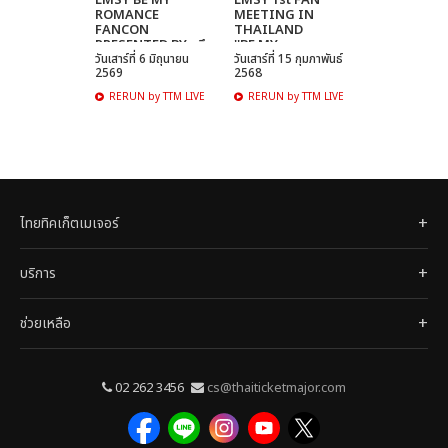
LMSY BE MY
LMSY 1st FAN
ROMANCE
MEETING IN
FANCON
THAILAND
PRESENTED BY หมึก
''BE MY
กรุบ
วันเสาร์ที่ 6 มิถุนายน
VALENTINE''
วันเสาร์ที่ 15 กุมภาพันธ์
2569
2568
RERUN by TTM LIVE
RERUN by TTM LIVE
ไทยทิคเก็ตเมเจอร์
บริการ
ช่วยเหลือ
02 262 3456
cs@thaiticketmajor.com