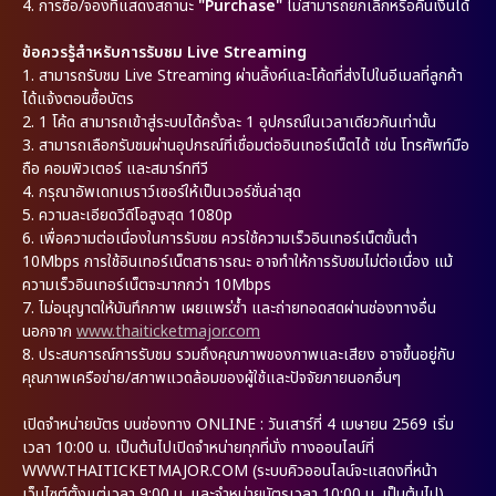
4.
การซื้อ/จองที่แสดงสถานะ
"Purchase"
ไม่สามารถยกเลิกหรือคืนเงินได้
ข้อควรรู้สำหรับการรับชม Live Streaming
1.
สามารถรับชม Live Streaming ผ่านลิ้งค์และโค้ดที่ส่งไปในอีเมลที่ลูกค้า
ได้แจ้งตอนซื้อบัตร
2.
1 โค้ด สามารถเข้าสู่ระบบได้ครั้งละ 1 อุปกรณ์ในเวลาเดียวกันเท่านั้น
3.
สามารถเลือกรับชมผ่านอุปกรณ์ที่เชื่อมต่ออินเทอร์เน็ตได้ เช่น โทรศัพท์มือ
ถือ คอมพิวเตอร์ และสมาร์ททีวี
4.
กรุณาอัพเดทเบราว์เซอร์ให้เป็นเวอร์ชั่นล่าสุด
5.
ความละเอียดวีดีโอสูงสุด 1080p
6.
เพื่อความต่อเนื่องในการรับชม ควรใช้ความเร็วอินเทอร์เน็ตขั้นต่ำ
10Mbps การใช้อินเทอร์เน็ตสาธารณะ อาจทำให้การรับชมไม่ต่อเนื่อง แม้
ความเร็วอินเทอร์เน็ตจะมากกว่า 10Mbps
7.
ไม่อนุญาตให้บันทึกภาพ เผยแพร่ซ้ำ และถ่ายทอดสดผ่านช่องทางอื่น
นอกจาก
www.thaiticketmajor.com
8.
ประสบการณ์การรับชม รวมถึงคุณภาพของภาพและเสียง อาจขึ้นอยู่กับ
คุณภาพเครือข่าย/สภาพแวดล้อมของผู้ใช้และปัจจัยภายนอกอื่นๆ
เปิดจำหน่ายบัตร บนช่องทาง ONLINE : วันเสาร์ที่ 4 เมษายน 2569 เริ่ม
เวลา 10:00 น. เป็นต้นไปเปิดจำหน่ายทุกที่นั่ง ทางออนไลน์ที่
WWW.THAITICKETMAJOR.COM (ระบบคิวออนไลน์จะแสดงที่หน้า
เว็บไซต์ตั้งแต่เวลา 9:00 น. และจำหน่ายบัตรเวลา 10:00 น. เป็นต้นไป)