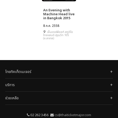
An Evening with
Machine Head live
in Bangkok 2015
8 ก.ค. 2558
เซ็นเตอร์พ้อยท์ สตูดิโอ
ไทยแลนด์ สุขุมวิท 105
(ซ.ลาซาล)
ไทยทิคเก็ตเมเจอร์
บริการ
ช่วยเหลือ
02 262 3456
cs@thaiticketmajor.com