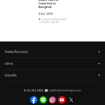
Death Cab for
Cutie live in
Bangkok
3 มี.ค. 2559
มูนสตาร์ สตูดิโอ (สตูดิโอ
1) ลาดพร้าว ซอย 80
ไทยทิคเก็ตเมเจอร์
บริการ
ช่วยเหลือ
02 262 3456
cs@thaiticketmajor.com