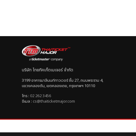
บริษัท ไทยทิคเก็ตเมเจอร์ จำกัด
3199 อาคารมาลีนนท์ทาวเวอร์ ชั้น 27, ถนนพระราม 4,
แขวงคลองตัน, เขตคลองเตย, กรุงเทพฯ 10110
โทร :
02 262 3456
อีเมล :
cs@thaiticketmajor.com