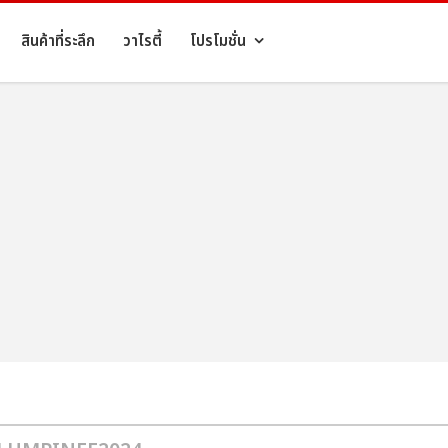
สินค้าที่ระลึก
วาไรตี้
โปรโมชั่น