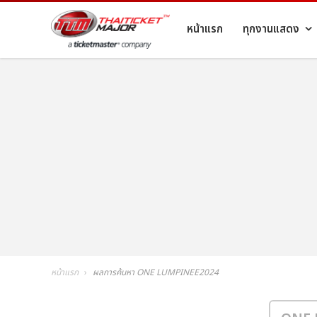
หน้าแรก
ทุกงานแสดง
หน้าแรก
ผลการค้นหา ONE LUMPINEE2024