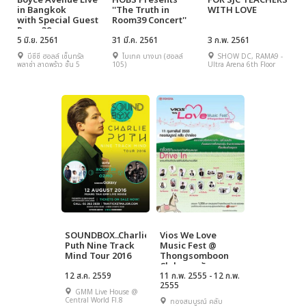
Boyce Avenue Live
HOBS Presents
FOR SJC TEACHERS
in Bangkok
''The Truth in
WITH LOVE
with Special Guest
Room39 Concert''
Room39
5 มิ.ย. 2561
31 มี.ค. 2561
3 ก.พ. 2561
บีซีซี ฮอลล์ เซ็นทรัล
ไบเทค บางนา (ฮอลล์
SHOW DC, RAMA9 -
พลาซ่า ลาดพร้าว ชั้น 5
105)
Ultra Arena 6th Floor
SOUNDBOX..Charlie
Vios We Love
Puth Nine Track
Music Fest @
Mind Tour 2016
Thongsomboon
Club ตอน รักแรก
12 ส.ค. 2559
11 ก.พ. 2555 - 12 ก.พ.
2555
GMM Live House @
Central World Fl.8
ทองสมบูรณ์ คลับ