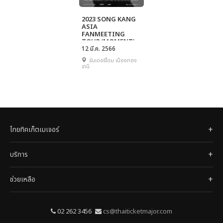
2023 SONG KANG
ASIA
FANMEETING
TOUR ‘MOMENT'
IN BANGKOK
12 มี.ค. 2566
ธันเดอร์โดม เมืองทอง
ธานี
ไทยทิคเก็ตเมเจอร์
บริการ
ช่วยเหลือ
02 262 3456
cs@thaiticketmajor.com