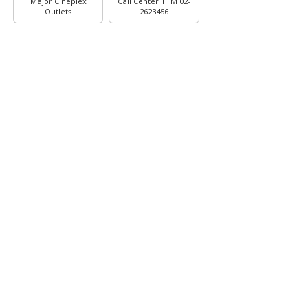
Major Cineplex
Call Center TTM 02-
Outlets
2623456