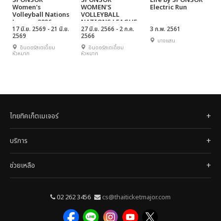
SPONSOR
SPONSOR
Life by SPONSOR
Women's
WOMEN'S
Electric Run
Volleyball Nations
VOLLEYBALL
League 2026
NATIONS LEAGUE
' Bangkok
17 มิ.ย. 2569 - 21 มิ.ย.
2023
27 มิ.ย. 2566 - 2 ก.ค.
3 ก.พ. 2561
2569
2566
presented by
บางแสน
Hatari
อินดอร์สเตเดี้ยม
อินดอร์สเตเดี้ยม
หัวหมาก
หัวหมาก
ไทยทิคเก็ตเมเจอร์
บริการ
ช่วยเหลือ
02 262 3456
cs@thaiticketmajor.com