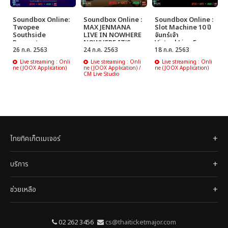
Soundbox Online:
Soundbox Online :
Soundbox Online :
Twopee
MAX JENMANA
Slot Machine 10 ปี
Southside
LIVE IN NOWHERE
จันทร์เจ้า
Presents
NOWHERE IT'S
Virtual Live From
''SouthSide
26 ก.ค. 2563
JUST A MATTER OF
24 ก.ค. 2563
The Moon
18 ก.ค. 2563
Ambassdor
SPACING
Live streaming : Onli
Live streaming : Onli
Live streaming : Onli
Virtual Live''
ne (JOOX Application)
ne (JOOX Application) /
ne (JOOX Application)
CM Live Studio
ไทยทิคเก็ตเมเจอร์
บริการ
ช่วยเหลือ
02 262 3456
cs@thaiticketmajor.com