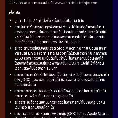
2262 3838
และทางออนไลน์ที่
www.thaiticketmajor.com
เงื่อนไข
ลูกค้า 1 ท่าน / 1 คำสั่งซื้อ / ซื้อบัตรได้ไม่เกิน 6 ใบ
สำหรับการซื้อบัตรผ่านทุกช่องทาง ท่านจะได้รับรหัสสำหรับเข้าชม
การแสดงสดทางอีเมลที่ลงทะเบียนไว้กับไทยทิกเก็ตเมเจอร์ภายใน
24 ชั่วโมง โปรดตรวจสอบอีเมลของท่าน หากไม่ได้รับอีเมลภายใน
เวลาดังกล่าว โปรดติดต่อ โทร. 02 2623838
รหัสจะสามารถใช้ชมคอนเสิร์ต
Slot Machine "10 ปีจันทร์เจ้า"
Virtual Live From The Moon
ได้ในวันเสาร์ที่ 18 กรกฎาคม
2563 เวลา 19:00 น.เป็นต้นไปเท่านั้น ไม่สามารถชมย้อนหลังได้
โดยลิงค์สำหรับรับชมในแอพพลิเคชั่น JOOX จะเปิดให้เข้าได้ก่อน
เวลาแสดงไม่น้อยกว่า 15 นาที
ท่านจะสามารถใช้รหัสได้เพียงครั้งเดียว สำหรับผู้ที่ลงทะเบียนสมาชิก
ทาง JOOX แอพพลิเคชั่นเท่านั้น และไม่สามารถนำรหัสไปใช้ซ้ำกับ
ชื่อสมาชิกอื่นได้
ท่านจะสามารถชมคอนเสิร์ตออนไลน์ได้จากอุปกรณ์เดียวเท่านั้น ไม่
สามารถชมพร้อมกันมากกว่า 1 อุปกรณ์ได้
รหัสสำหรับล็อกอินเข้าชมการแสดงไม่สามารถนำไปขายต่อ ขอคืน
เงิน หรือ แลกเปลี่ยนใดๆ ได้
ท่านสามารถดาวน์โหลดแอพพลิเคชั่น JOOX ได้ทาง Apple Store,