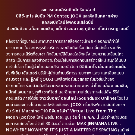
วงการคอนเสิร์ตคึกคักรับเฟส 4
บีอีซี-เทโร จับมือ PM Center, JOOX และศิลปินหลากค่าย
แถลงเปิดไลน์อัพคอนเสิร์ตปีนี้
ประเดิมด้วย สล็อต แมชชีน, แม็กซ์ เจนมานะ, ทูพี เซาท์ไซด์ กรกฎาคมนี้
หลังจากที่รัฐบาลประกาศมาตรการคลายล็อกดาวน์เฟส 4 ออกมาก็ทำให้
บรรยากาศ ในวงการธุรกิจบริการและบันเทิงเริ่มกลับมาคึกคักขึ้น รวมถึง
วงการคอนเสิร์ตที่ซบเซา ก็กลับมามีสีสันสดใสอีกครั้ง โดยความเคลื่อนไหว
ล่าสุด เป็นการแถลงข่าวความร่วมมือในการจัดคอนเสิร์ตวิถีใหม่ สนุกได้แบบ
การ์ดไม่ตก โดยผู้นำด้านคอนเสิร์ตและอีเว้นท์
บีอีซี-เทโร เอ็นเตอร์เทนเม้น
ท์, พีเอ็ม เซ็นเตอร์
บริษัทผู้นำในด้านบริการระบบภาพ แสง และเสียงแบบ
ครบวงจร และ
จู๊กซ์ (JOOX)
แพล็ตฟอร์มมิวสิคสตรีมมิ่งชั้นนำของ
ประเทศไทย ร่วมด้วยศิลปินจากหลากหลายค่ายเพลง นำโดย
สล็อต แมชชีน,
แม็กซ์ เจนมานะ, ทูพี เซาท์ไซด์
และอีกมากมายได้ประกาศไลน์อัพ ซีรีส์
คอนเสิร์ต ภายใต้ชื่อ
ซาวด์บอกซ์ ออนไลน์ (SoundBox Online)
โดยรับ
ชมผ่านช่องทางโมบายแอปพลิเคชั่นของ
JOOX
เริ่มเสิร์ฟความบันเทิงแรก
กับ
Slot Machine "10 ปีจันทร์เจ้า" Virtual Live From The
Moon
(เวอร์ชวล ไลฟ์ ฟอร์ม เดอะ มูน)
วันที่ 18 ก.ค. นี้
เปิดจำหน่ายบัตร
ชมการแสดงตั้งแต่วันที่ 30 มิ.ย.นี้ ตามด้วย
MAX JENMANA LIVE…
NOWHERE NOWHERE IT’S JUST A MATTER OF SPACING
(แม็กซ์