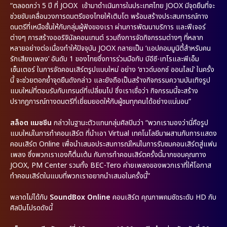
“ตลอดกว่า 5 ปี ที่ JOOX เข้ามาดำเนินการในประเทศไทย JOOX มีจุดยืนที่จะ
ช่วยขับเคลื่อนวงการดนตรีของไทยให้เติบโต พร้อมสร้างประสบการณ์ทาง
ดนตรีที่เหนือชั้นให้กับกลุ่มผู้ฟังของเรา ผ่านการพัฒนาบริการ และฟีเจอร์
ต่างๆ การสร้างออริจินัลคอนเทนต์ รวมถึงการจัดกิจกรรมต่างๆ ที่หลาก
หลายอย่างต่อเนื่องทำให้ปัจจุบัน JOOX กลายเป็น ‘แอปคอมมูนิตี้สำหรับคน
รักเสียงเพลง’ อันดับ 1 ของไทยซึ่งการร่วมมือกับ บีอีซี-เทโรและพีเอ็ม
เซ็นเตอร์ ในการจัดคอนเสิร์ตรูปแบบใหม่ อย่าง ‘ซาวด์บอกซ์ ออนไลน์’ ในครั้ง
นี้ จะช่วยตอกย้ำจุดยืนดังกล่าว และยังถือเป็นสร้างกิจกรรมความบันเทิงรูป
แบบใหม่ที่ตอบรับกับเทรนด์ที่เปลี่ยนไป ซึ่งเราเชื่อว่า กิจกรรมนี้จะสร้าง
ปรากฏการณ์ทางดนตรีที่เยี่ยมยอดให้กับผู้ชมทุกคนได้อย่างแน่นอน”
สล็อต แมชชีน
กล่าวในฐานะตัวแทนกลุ่มศิลปินว่า “พวกเรามองว่านี่คือรูป
แบบใหม่ในการทำคอนเสิร์ต ที่นำเอา Virtual เทคโนโลยีมาผสานกับการแสดง
คอนเสิร์ต Online เพื่อนำเสนอประสบการณ์ใหม่ในการรับชมคอนเสิร์ตสู่แฟน
เพลง ซึ่งพวกเราเองก็ตื่นเต้น กับการทำคอนเสิร์ตครั้งนี้มากขอบคุณทาง
JOOX, PM Center รวมทั้ง BEC-Tero ค่ายเพลงของพวกเราที่ให้โอกาส
ทำคอนเสิร์ตในแบบที่พวกเราอยากนำเสนอในครั้งนี้”
พลาดไม่ได้กับ
SoundBox Online
คอนเสิร์ต คุณภาพคมชัดระดับ HD กับ
ศิลปินโปรดดังนี้