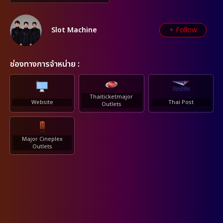
Slot Machine
+ Follow
ช่องทางการจำหน่าย :
Thaiticketmajor
Website
Thai Post
Outlets
Major Cineplex
Outlets