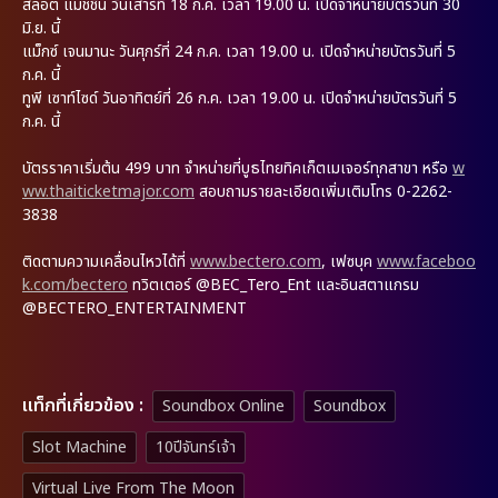
สล็อต แมชชีน
วันเสาร์ที่ 18 ก.ค. เวลา 19.00 น. เปิดจำหน่ายบัตรวันที่ 30
มิ.ย. นี้
แม็กซ์ เจนมานะ
วันศุกร์ที่ 24 ก.ค. เวลา 19.00 น. เปิดจำหน่ายบัตรวันที่ 5
ก.ค. นี้
ทูพี เซาท์ไซด์
วันอาทิตย์ที่ 26 ก.ค. เวลา 19.00 น. เปิดจำหน่ายบัตรวันที่ 5
ก.ค. นี้
บัตรราคาเริ่มต้น 499 บาท จำหน่ายที่บูธไทยทิคเก็ตเมเจอร์ทุกสาขา หรือ
w
ww.thaiticketmajor.com
สอบถามรายละเอียดเพิ่มเติมโทร 0-2262-
3838
ติดตามความเคลื่อนไหวได้ที่
www.bectero.com
, เฟซบุค
www.faceboo
k.com/bectero
ทวิตเตอร์ @BEC_Tero_Ent และอินสตาแกรม
@BECTERO_ENTERTAINMENT
เเท็กที่เกี่ยวข้อง :
Soundbox Online
Soundbox
Slot Machine
10ปีจันทร์เจ้า
Virtual Live From The Moon