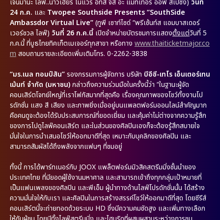
เจนมานะ ไลฟ์..นาวเฮียร์ โนแวร์ อิทส์ จัส อะ แมทเทอร์ ออฟ สเปซิ่ง)
วันที่
24 ก.ค.
และ
Twopee Southside Presents “SouthSide
Ambassdor Virtual Live”
(ทูพี เซาท์ไซด์ “พรีเซ้นท์ส แอมบาสเดอร์
เวอร์ชวล ไลฟ์)
วันที่ 26 ก.ค.นี้
เปิดจำหน่ายบัตรชมการแสดง
ตั้งแต่
วันที่ 5
ก.ค.นี้ ที่บูธไทยทิคเก็ตเมเจอร์ทุกสาขา หรือทาง
www.thaiticketmajor.co
m
สอบถามรายละเอียดเพิ่มเติมโทร. 0-2262-3838
“มร.เนล ทอมป์สัน”
รองกรรมการผู้จัดการ บริษัท
บีอีซี-เทโร เอ็นเตอร์เทน
เม้นท์ จำกัด (มหาชน)
กล่าวถึงความร่วมมือในครั้งนี้ว่า “ในฐานะผู้จัด
คอนเสิร์ตโจทย์ใหญ่ที่เราโฟกัสมากที่สุดคือ เรื่องคุณภาพของโชว์ทั้งงานโป
รดักชั่น แสง สี เสียง และภาพยิ่งเมื่ออยู่บนแพลตฟอร์มออนไลน์สำคัญมาก
คือคนดูจะต้องได้รับประสบการณ์ที่ยอดเยี่ยม และคุ้มค่าไม่ต่างจากความรู้สึก
ของการไปดูไลฟ์คอนเสิร์ต และในส่วนของศิลปินเองก็จะต้องรู้สึกสบายใจ
มั่นใจในการนำเสนอโชว์ให้ออกมาดีที่สุด เหมาะกับบุคลิกของศิลปิน และ
สามารถสัมผัสได้ถึงพลังจากแฟนๆ ที่ชมอยู่
ทั้งนี้ การได้พาร์ทเนอร์กับ JOOX แพล็ตฟอร์มมิวสิคสตรีมมิ่งชั้นนำของ
ประเทศไทย ที่มียอดผู้ใช้งานมหาศาล และสามารถเข้าถึงทุกกลุ่มเป้าหมายที่
เป็นแฟนเพลงของศิลปิน และพีเอ็ม ผู้นำทางด้านไลฟ์โปรดักชั่นนั้น ได้สร้าง
ความมั่นใจให้กับเรา และศิลปินในการสร้างสรรค์โชว์ให้ออกมาดีที่สุด โดยซีรีส์
คอนเสิร์ตนี้จะถ่ายทอดด้วยระบบ HD ซึ่งมีความคมชัดสูง และเพิ่มทางเลือก
ให้กับผู้ชม โดยมีทั้งไลฟ์สตรีมมิ่ง และไฮบริดที่ผสมผสานระหว่างการชม