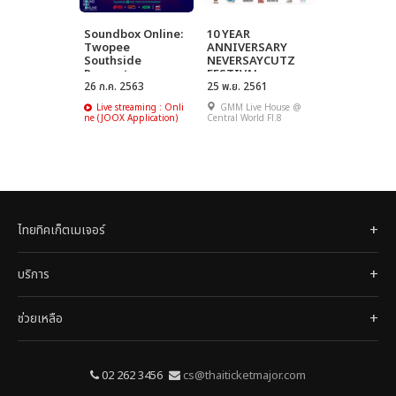
Soundbox Online:
10 YEAR
Twopee
ANNIVERSARY
Southside
NEVERSAYCUTZ
Presents
FESTIVAL
''SouthSide
26 ก.ค. 2563
25 พ.ย. 2561
Ambassdor
Live streaming : Onli
GMM Live House @
Virtual Live''
ne (JOOX Application)
Central World Fl.8
ไทยทิคเก็ตเมเจอร์
บริการ
ช่วยเหลือ
02 262 3456
cs@thaiticketmajor.com