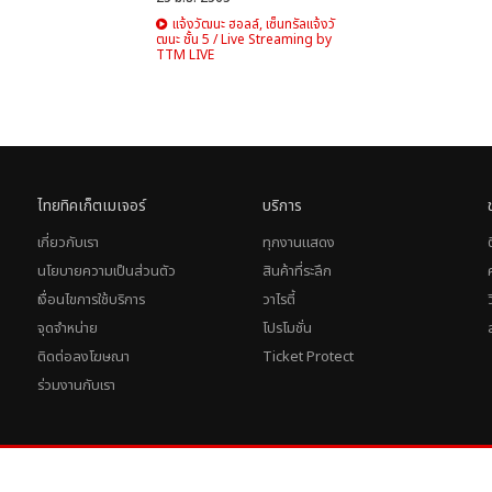
แจ้งวัฒนะ ฮอลล์, เซ็นทรัลแจ้งวั
ฒนะ ชั้น 5 / Live Streaming by
TTM LIVE
ไทยทิคเก็ตเมเจอร์
บริการ
เกี่ยวกับเรา
ทุกงานแสดง
นโยบายความเป็นส่วนตัว
สินค้าที่ระลึก
เงื่อนไขการใช้บริการ
วาไรตี้
จุดจำหน่าย
โปรโมชั่น
ติดต่อลงโฆษณา
Ticket Protect
ร่วมงานกับเรา