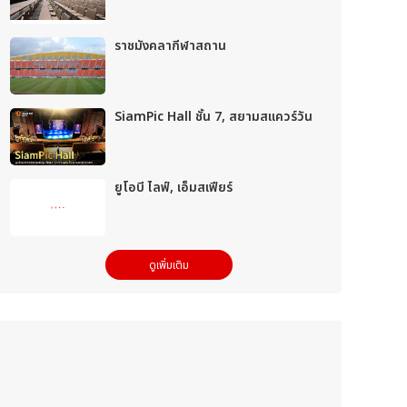
ราชมังคลากีฬาสถาน
SiamPic Hall ชั้น 7, สยามสแควร์วัน
ยูโอบี ไลฟ์, เอ็มสเฟียร์
ดูเพิ่มเติม