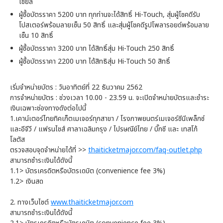
เชียล
ผู้ซื้อบัตรราคา 5200 บาท ทุกท่านจะได้สิทธิ์ Hi-Touch, สุ่มผู้โชคดีรับ
โปสเตอร์พร้อมลายเซ็น 50 สิทธิ์ และสุ่มผู้โชคดีรูปโพลารอยด์พร้อมลาย
เซ็น 10 สิทธิ์
ผู้ซื้อบัตรราคา 3200 บาท ได้สิทธิ์สุ่ม Hi-Touch 250 สิทธิ์
ผู้ซื้อบัตรราคา 2200 บาท ได้สิทธิสุ่ม Hi-Touch 50 สิทธิ์
เริ่มจำหน่ายบัตร : วันอาทิตย์ที่ 22 ธันวาคม 2562
การจำหน่ายบัตร : ช่วงเวลา 10.00 - 23.59 น. จะเปิดจำหน่ายบัตรและชำระ
เงินเฉพาะช่องทางดังต่อไปนี้
1.เคาน์เตอร์ไทยทิคเก็ตเมเจอร์ทุกสาขา / โรงภาพยนตร์เมเจอร์ซีนีเพล็กซ์
และอีจีวี / แฟรนไชส์ ศาลาเฉลิมกรุง / ไปรษณีย์ไทย / บิ๊กซี และ เทสโก้
โลตัส
ตรวจสอบจุดจำหน่ายได้ที่ >>
thaiticketmajor.com/faq-outlet.php
สามารถชำระเงินได้ดังนี้
1.1> บัตรเครดิตหรือบัตรเดบิต (convenience fee 3%)
1.2> เงินสด
2. ทางเว็บไซต์
www.thaiticketmajor.com
สามารถชำระเงินได้ดังนี้