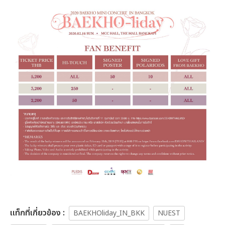
เเท็กที่เกี่ยวข้อง :
BAEKHOliday_IN_BKK
NUEST