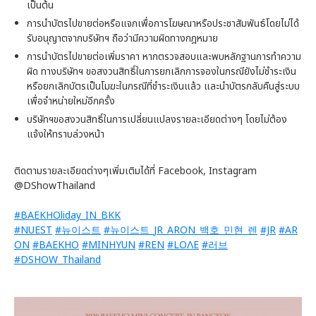
เป็นต้น
การนำบัตรไปขายต่อหรือแจกเพื่อการโฆษณาหรือประชาสัมพันธ์โดยไม่ได้
รับอนุญาตจากบริษัทฯ ถือว่ามีความผิดทางกฎหมาย
การนำบัตรไปขายต่อเพิ่มราคา หากตรวจสอบและพบหลักฐานการทำความ
ผิด ทางบริษัทฯ ขอสงวนสิทธิ์ในการยกเลิกการจองในกรณียังไม่ชำระเงิน
หรือยกเลิกบัตรเป็นโมฆะในกรณีที่ชำระเงินแล้ว และนำบัตรกลับคืนสู่ระบบ
เพื่อจำหน่ายใหม่อีกครั้ง
บริษัทฯขอสงวนสิทธิ์ในการเปลี่ยนแปลงรายละเอียดต่างๆ โดยไม่ต้อง
แจ้งให้ทราบล่วงหน้า
ติดตามรายละเอียดต่างๆเพิ่มเติมได้ที่ Facebook, Instagram
@DShowThailand
#BAEKHOliday_IN_BKK
#NUEST
#뉴이스트
#뉴이스트_JR_ARON_백호_민현_렌
#JR
#AR
ON
#BAEKHO
#MINHYUN
#REN
#LOΛE
#러브
#DSHOW_Thailand