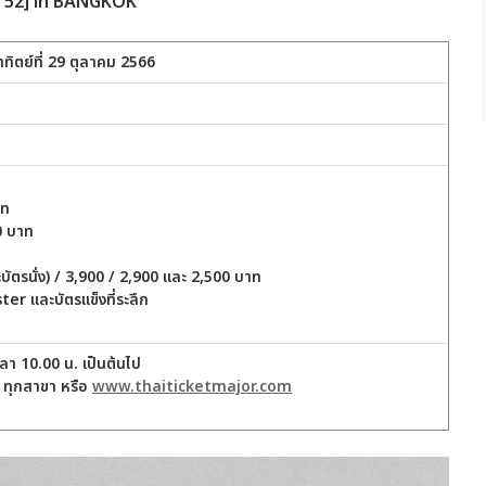
 52] in BANGKOK
าทิตย์ที่ 29 ตุลาคม 2566
าท
0 บาท
ะบัตรนั่ง) / 3,900 / 2,900 และ 2,500 บาท
ster และบัตรแข็งที่ระลึก
วลา 10.00 น. เป็นต้นไป
์ ทุกสาขา หรือ
www.thaiticketmajor.com