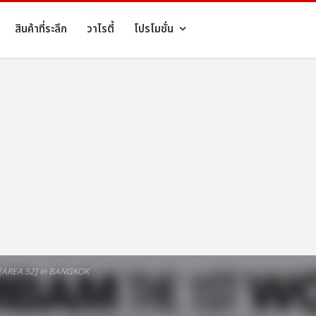
สินค้าที่ระลึก
วาไรตี้
โปรโมชั่น
AREA 52] in BANGKOK