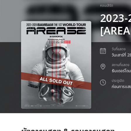
คอนเสิร์ต
2023
[AREA
วันที่แสดง
วันเสาร์ที่
สถานที่แสดง
ธันเดอร์โดม
ประตูเปิด
ก่อนการแสด