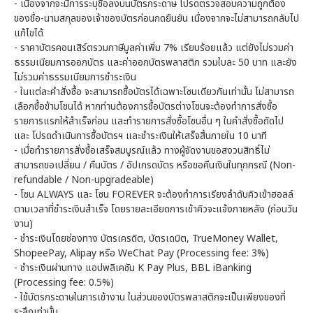
- เนื่องจากจะมีการระบุชื่อลงบนบัตรกระดาษ โปรดตรวจสอบความถูกต้อง
ของชื่อ-นามสกุลของเจ้าของบัตรก่อนกดยืนยัน เนื่องจากจะไม่สามารถกลับไป
แก้ไขได้
- ราคาบัตรคอนเสิร์ตรวมภาษีมูลค่าเพิ่ม 7% เรียบร้อยแล้ว แต่ยังไม่รวมค่า
ธรรมเนียมการออกบัตร และค่าออกบัตรพลาสติก รวมใบละ 50 บาท และยัง
ไม่รวมค่าธรรมเนียมการชำระเงิน
- ในแต่ละคำสั่งซื้อ จะสามารถซื้อบัตรได้เฉพาะโซนเดียวกันเท่านั้น ไม่สามารถ
เลือกซื้อข้ามโซนได้ หากท่านต้องการซื้อบัตรต่างโซนจะต้องทำการสั่งซื้อ
รายการแรกให้สำเร็จก่อน และทำรายการสั่งซื้อโซนอื่น ๆ ในคำสั่งซื้อถัดไป
และ โปรดดำเนินการซื้อบัตรฯ และชำระเงินให้เสร็จสิ้นภายใน 10 นาที
- เมื่อทำรายการสั่งซื้อเสร็จสมบูรณ์แล้ว ทางผู้จัดงานขอสงวนสิทธิ์ไม่
สามารถขอเปลี่ยน / คืนบัตร / อัปเกรดบัตร หรือขอคืนเงินในทุกกรณี (Non-
refundable / Non-upgradeable)
- โซน ALWAYS และ โซน FOREVER จะต้องทำการเรียงลำดับคิวเข้าฮอลล์
ตามเวลาที่ชำระเงินสำเร็จ โดยรายละเอียดการเข้าคิวจะแจ้งภายหลัง (ก่อนวัน
งาน)
- ชำระเงินโดยช่องทาง บัตรเครดิต, บัตรเดบิต, TrueMoney Wallet,
ShopeePay, Alipay หรือ WeChat Pay (Processing fee: 3%)
- ชำระเงินผ่านทาง แอปพลิเคชัน K Pay Plus, BBL iBanking
(Processing fee: 0.5%)
- ใช้บัตรกระดาษในการเข้างาน ในส่วนของบัตรพลาสติกจะเป็นเพียงของที่
ระลึกเท่านั้น