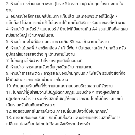
2. ห้ามทำการถ่ายทอดภาพสด (Live Streaming) ผ่านทุกช่องทางภายใน
งาน
3. อุปกรณ์อิเล็กทรอนิกส์ประเภท แท็บเล็ต และคอมพิวเตอร์โน๊ตบุ๊ค /
แล็ปท็อป ไม่สามารถนำเข้าไปในงานได้ และไม่มีบริการรับฝากของที่หน้างาน
4. ห้ามนำป้ายเชียร์ / แบนเนอร์ / ป้ายไฟที่มีขนาดเกิน A4 รวมไปถึงที่คาดผม
ที่มีขนาดใหญ่ เข้ามาภายในงาน
5. ห้ามนำแท่งไฟที่มีขนาดความยาวเกิน 35 ซม. เข้ามาภายในงาน
6. ห้ามนำไม้เซลฟี่ / ขาตั้งกล้อง / เก้าอี้พับ / บันไดขนาดเล็ก / นกหวีด หรือ
อุปกรณ์ขยายเสียงต่าง ๆ เข้ามาภายในงาน
7. ไม่อนุญาตให้ขว้างปาสิ่งของทุกชนิดขึ้นบนเวที
8. ห้ามนำอาหารและเครื่องดื่มทุกชนิดเข้ามาภายในงาน
9. ห้ามนำสารเสพติด / อาวุธและของมีคมทุกชนิด / ไฟแช็ก รวมถึงสิ่งที่ก่อ
ให้เกิดอันตรายทุกชนิดเข้ามาภายในงาน
10. ห้ามสูบบุหรี่ในพื้นที่ทั้งภายในและภายนอกบริเวณสถานที่จัดงาน
11. ในกรณีที่ผู้เข้าชมงานไม่ปฏิบัติตามกฎระเบียบต่าง ๆ ทางผู้จัดมีสิทธิ์
ปฏิเสธการเข้างาน รวมถึงมีสิทธิ์เชิญให้ออกจากงาน โดยไม่ต้องชดเชยค่า
เสียหายหรือคืนเงินค่าบัตรใด ๆ
12. ขอสงวนสิทธิ์ในการคืนเงิน การเปลี่ยนแปลงที่นั่งในทุกกรณี
13. การตัดสินของบริษัทฯ ถือเป็นที่สิ้นสุด และบริษัทขอสงวนสิทธิ์ในการ
เปลี่ยนแปลงเงื่อนไขโดยไม่ต้องแจ้งให้ทราบล่วงหน้า