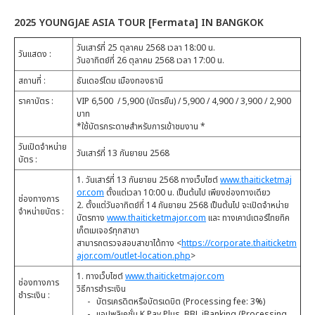
2025 YOUNGJAE ASIA TOUR [Fermata] IN BANGKOK
วันเสาร์ที่ 25 ตุลาคม 2568 เวลา 18:00 น.
วันแสดง :
วันอาทิตย์ที่ 26 ตุลาคม 2568 เวลา 17:00 น.
สถานที่ :
ธันเดอร์โดม เมืองทองธานี
ราคาบัตร :
VIP 6,500 / 5,900 (บัตรยืน) / 5,900 / 4,900 / 3,900 / 2,900
บาท
*ใช้บัตรกระดาษสำหรับการเข้าชมงาน *
วันเปิดจำหน่าย
วันเสาร์ที่ 13 กันยายน 2568
บัตร :
1. วันเสาร์ที่ 13 กันยายน 2568 ทางเว็บไซต์
www.thaiticketmaj
or.com
ตั้งแต่เวลา 10:00 น. เป็นต้นไป เพียงช่องทางเดียว
ช่องทางการ
2. ตั้งแต่วันอาทิตย์ที่ 14 กันยายน 2568 เป็นต้นไป จะเปิดจำหน่าย
จำหน่ายบัตร :
บัตรทาง
www.thaiticketmajor.com
และ ทางเคาน์เตอร์ไทยทิค
เก็ตเมเจอร์ทุกสาขา
สามารถตรวจสอบสาขาได้ทาง <
https://corporate.thaiticketm
ajor.com/outlet-location.php
>
1. ทางเว็บไซต์
www.thaiticketmajor.com
ช่องทางการ
วิธีการชำระเงิน
ชำระเงิน :
- บัตรเครดิตหรือบัตรเดบิต (Processing fee: 3%)
- แอปพลิเคชั่น K Pay Plus, BBL iBanking (Processing