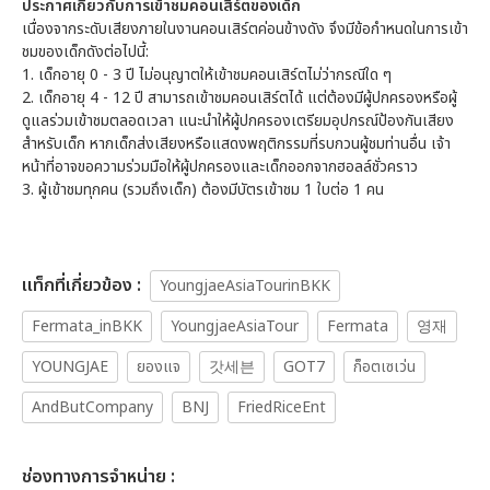
ประกาศเกี่ยวกับการเข้าชมคอนเสิร์ตของเด็ก
เนื่องจากระดับเสียงภายในงานคอนเสิร์ตค่อนข้างดัง จึงมีข้อกำหนดในการเข้า
ชมของเด็กดังต่อไปนี้:
1.
เด็กอายุ 0 - 3 ปี ไม่อนุญาตให้เข้าชมคอนเสิร์ตไม่ว่ากรณีใด ๆ
2.
เด็กอายุ 4 - 12 ปี สามารถเข้าชมคอนเสิร์ตได้ แต่ต้องมีผู้ปกครองหรือผู้
ดูแลร่วมเข้าชมตลอดเวลา แนะนำให้ผู้ปกครองเตรียมอุปกรณ์ป้องกันเสียง
สำหรับเด็ก หากเด็กส่งเสียงหรือแสดงพฤติกรรมที่รบกวนผู้ชมท่านอื่น เจ้า
หน้าที่อาจขอความร่วมมือให้ผู้ปกครองและเด็กออกจากฮอลล์ชั่วคราว
3.
ผู้เข้าชมทุกคน (รวมถึงเด็ก) ต้องมีบัตรเข้าชม 1 ใบต่อ 1 คน
เเท็กที่เกี่ยวข้อง :
YoungjaeAsiaTourinBKK
Fermata_inBKK
YoungjaeAsiaTour
Fermata
영재
YOUNGJAE
ยองแจ
갓세븐
GOT7
ก็อตเซเว่น
AndButCompany
BNJ
FriedRiceEnt
ช่องทางการจำหน่าย :