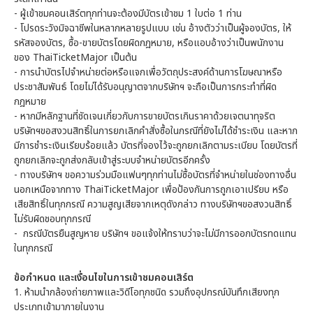
- ผู้เข้าชมคอนเสิร์ตทุกท่านจะต้องมีบัตรเข้าชม 1 ใบต่อ 1 ท่าน
- โปรดระวังมิจฉาชีพในหลากหลายรูปแบบ เช่น อ้างตัวว่าเป็นผู้จองบัตร, ให้
รหัสจองบัตร, ซื้อ-ขายบัตรโดยผิดกฎหมาย, หรือแอบอ้างว่าเป็นพนักงาน
ของ ThaiTicketMajor เป็นต้น
- การนำบัตรไปจำหน่ายต่อหรือแจกเพื่อวัตถุประสงค์ด้านการโฆษณาหรือ
ประชาสัมพันธ์ โดยไม่ได้รับอนุญาตจากบริษัทฯ จะถือเป็นการกระทำที่ผิด
กฎหมาย
- หากมีหลักฐานที่ชัดเจนเกี่ยวกับการขายบัตรเกินราคาด้วยเจตนาทุจริต
บริษัทฯขอสงวนสิทธิ์ในการยกเลิกคำสั่งซื้อในกรณีที่ยังไม่ได้ชำระเงิน และหาก
มีการชำระเงินเรียบร้อยแล้ว บัตรที่จองไว้จะถูกยกเลิกตามระเบียบ โดยบัตรที่
ถูกยกเลิกจะถูกส่งกลับเข้าสู่ระบบจำหน่ายบัตรอีกครั้ง
- ทางบริษัทฯ ขอความร่วมมือแฟนๆทุกท่านไม่ซื้อบัตรที่จำหน่ายในช่องทางอื่น
นอกเหนือจากทาง ThaiTicketMajor เพื่อป้องกันการถูกเอาเปรียบ หรือ
เสียสิทธิ์ในทุกกรณี ความสูญเสียจากเหตุดังกล่าว ทางบริษัทฯขอสงวนสิทธิ์
ไม่รับผิดชอบทุกกรณี
- กรณีบัตรยืนสูญหาย บริษัทฯ ขอแจ้งให้ทราบว่าจะไม่มีการออกบัตรทดแทน
ในทุกกรณี
ข้อกำหนด และเงื่อนไขในการเข้าชมคอนเสิร์ต
1. ห้ามนำกล้องถ่ายภาพและวิดีโอทุกชนิด รวมถึงอุปกรณ์บันทึกเสียงทุก
ประเภทเข้ามาภายในงาน