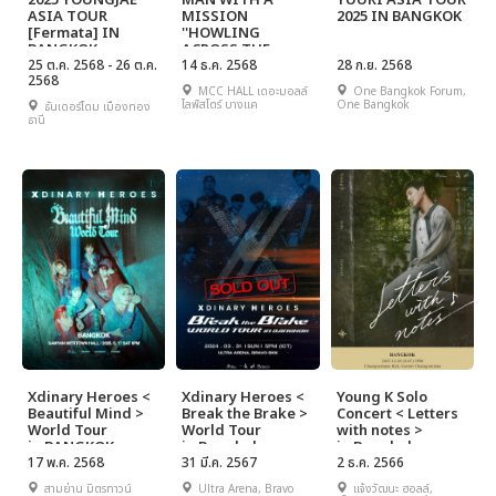
2025 YOUNGJAE
MAN WITH A
YUURI ASIA TOUR
ASIA TOUR
MISSION
2025 IN BANGKOK
[Fermata] IN
''HOWLING
BANGKOK
ACROSS THE
25 ต.ค. 2568 - 26 ต.ค.
WORLD 2025 -
14 ธ.ค. 2568
28 ก.ย. 2568
2568
ASIA TOUR'' in
MCC HALL เดอะมอลล์
One Bangkok Forum,
BANGKOK
ไลฟ์สโตร์ บางแค
One Bangkok
ธันเดอร์โดม เมืองทอง
ธานี
Xdinary Heroes <
Xdinary Heroes <
Young K Solo
Beautiful Mind >
Break the Brake >
Concert < Letters
World Tour
World Tour
with notes >
in BANGKOK
in Bangkok
in Bangkok
17 พ.ค. 2568
31 มี.ค. 2567
2 ธ.ค. 2566
สามย่าน มิตรทาวน์
Ultra Arena, Bravo
แจ้งวัฒนะ ฮอลล์,