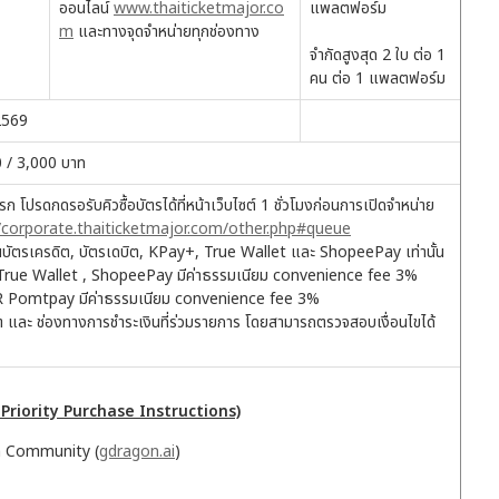
ออนไลน์
www.thaiticketmajor.co
แพลตฟอร์ม
m
และทางจุดจำหน่ายทุกช่องทาง
จำกัดสูงสุด 2 ใบ ต่อ 1
คน ต่อ 1 แพลตฟอร์ม
 2569
00 / 3,000 บาท
 โปรดกดรอรับคิวซื้อบัตรได้ที่หน้าเว็บไซต์ 1 ชั่วโมงก่อนการเปิดจำหน่าย
//corporate.thaiticketmajor.com/other.php#queue
่านบัตรเครดิต, บัตรเดบิต, KPay+, True Wallet และ ShopeePay เท่านั้น
ต, True Wallet , ShopeePay มีค่าธรรมเนียม convenience fee 3%
QR Pomtpay มีค่าธรรมเนียม convenience fee 3%
ต และ ช่องทางการชำระเงินที่ร่วมรายการ โดยสามารถตรวจสอบเงื่อนไขได้
 Priority Purchase Instructions)
n Community (
gdragon.ai
)