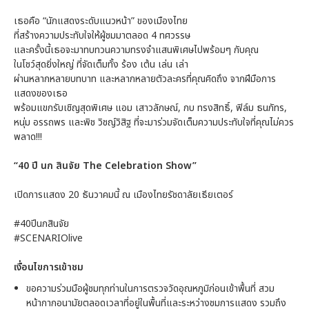
เธอคือ “นักแสดงระดับแนวหน้า” ของเมืองไทย
ที่สร้างความประทับใจให้ผู้ชมมาตลอด 4 ทศวรรษ
และครั้งนี้เธอจะมาทบทวนความทรงจำแสนพิเศษไปพร้อมๆ กับคุณ
ในโชว์สุดยิ่งใหญ่ ที่จัดเต็มทั้ง ร้อง เต้น เล่น เล่า
ผ่านหลากหลายบทบาท และหลากหลายตัวละครที่คุณคิดถึง จากฝีมือการ
แสดงของเธอ
พร้อมแขกรับเชิญสุดพิเศษ แอม เสาวลักษณ์, กบ ทรงสิทธิ์, ฟิล์ม ธนภัทร,
หนุ่ม อรรถพร และพิช วิชญ์วิสิฐ ที่จะมาร่วมจัดเต็มความประทับใจที่คุณไม่ควร
พลาด!!!
“40 ปี นก สินจัย The Celebration Show”
เปิดการแสดง 20 ธันวาคมนี้ ณ เมืองไทยรัชดาลัยเธียเตอร์
#40ปีนกสินจัย
#SCENARIOlive
เงื่อนไขการเข้าชม
ขอความร่วมมือผู้ชมทุกท่านในการตรวจวัดอุณหภูมิก่อนเข้าพื้นที่ สวม
หน้ากากอนามัยตลอดเวลาที่อยู่ในพื้นที่และระหว่างชมการแสดง รวมถึง