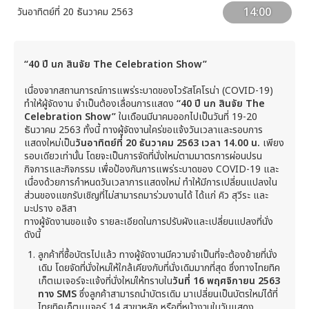
14:00
วันอาทิตย์ที่ 20 ธันวาคม 2563
“
40 ปี นก สินจัย The Celebration Show”
เนื่องจากสถานการณ์การแพร่ระบาดของไวรัสโคโรน่า (COVID-19)
ทำให้ผู้จัดงาน จำเป็นต้องเลื่อนการแสดง
“
40 ปี นก สินจัย The
Celebration Show”
ในเดือนมีนาคมออกไปเป็นวันที่ 19-20
ธันวาคม 2563 ทั้งนี้ ทางผู้จัดงานใคร่ขอแจ้งวันเวลาและรอบการ
แสดงใหม่เป็น
วันอาทิตย์ที่
20 ธันวาคม 2563 เวลา 14.00 น.
เพียง
รอบเดียวเท่านั้น โดยจะเป็นการจัดที่นั่งใหม่ตามมาตรการผ่อนปรน
กิจการและกิจกรรม เพื่อป้องกันการแพร่ระบาดของ COVID-19 และ
เนื่องด้วยการกำหนดวันเวลาการแสดงใหม่ ทำให้มีการเปลี่ยนแปลงใน
ส่วนของแขกรับเชิญที่ไม่สามารถมาร่วมงานได้ ได้แก่ คิว สุวีระ และ
มะปราง อลิสา
ทางผู้จัดงานขอแจ้ง รายละเอียดในการปรับผังและเปลี่ยนแปลงที่นั่ง
ดังนี้
ลูกค้าที่ซื้อบัตรไปแล้ว ทางผู้จัดงานมีความจำเป็นที่จะต้องย้ายที่นั่ง
เดิม โดยจัดที่นั่งใหม่ให้ใกล้เคียงกับที่นั่งเดิมมากที่สุด ซึ่งทางไทยทิค
เก็ตเมเจอร์จะแจ้งที่นั่งใหม่ให้ทราบใน
วันที่
16 พฤศจิกายน 2563
ทาง SMS
ซึ่งลูกค้าสามารถนำบัตรเดิม มาเปลี่ยนเป็นบัตรใหม่ได้ที่
ไทยทิคเก็ตเมเจอร์ 14 สาขาหลัก หรือที่หน้างานในวันแสดง