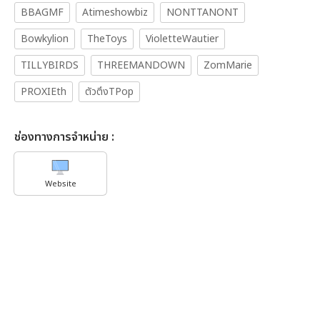
BBAGMF
Atimeshowbiz
NONTTANONT
Bowkylion
TheToys
VioletteWautier
TILLYBIRDS
THREEMANDOWN
ZomMarie
PROXIEth
ตัวตึงTPop
ช่องทางการจำหน่าย :
Website