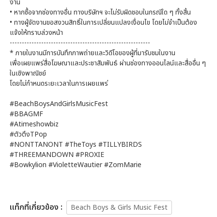
งาน
• หากซื้อจากช่องทางอื่น ทางบริษัทฯ จะไม่รับผิดชอบในกรณีใด ๆ ทั้งสิ้น
• ทางผู้จัดงานขอสงวนสิทธิ์ในการเปลี่ยนแปลงเงื่อนไข โดยไม่จำเป็นต้อง
แจ้งให้ทราบล่วงหน้า
----------------------------------------------------------
* ภายในงานมีการบันทึกภาพถ่ายและวิดีโอของผู้ที่มารับชมในงาน
เพื่อเผยแพร่สื่อโฆษณาและประชาสัมพันธ์ ผ่านช่องทางออนไลน์และสื่ออื่น ๆ
ในเชิงพาณิชย์
โดยไม่กำหนดระยะเวลาในการเผยแพร่
#BeachBoysAndGirlsMusicFest
#BBAGMF
#Atimeshowbiz
#ตัวตึงTPop
#NONTTANONT #TheToys #TILLYBIRDS
#THREEMANDOWN #PROXIE
#Bowkylion #VioletteWautier #ZomMarie
เเท็กที่เกี่ยวข้อง :
Beach Boys & Girls Music Fest