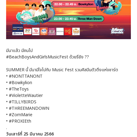
มีนาแล้ว มีคนไป
#BeachBoysAndGirlsMusicFest ด้วยรึยัง ??
SUMMER นี้ มีนามีใจไปกับ Music Fest รวมศิลปินตัวตึงแห่งชาร์ต
• #NONTTANONT
• #Bowkylion
• #TheToys
• #VioletteWautier
• #TILLYBIRDS
• #THREEMANDOWN
• #ZomMarie
• #PROXIEth
.
วันเสาร์ที่ 25 มีนาคม 2566