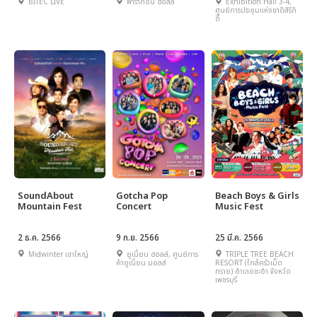
BITEC LIVE
พารากอน ฮอลล์
Exhibition Hall 3-4,
ศูนย์การประชุมแห่งชาติสิริกิ
ติ์
SoundAbout
Gotcha Pop
Beach Boys & Girls
Mountain Fest
Concert
Music Fest
2 ธ.ค. 2566
9 ก.ย. 2566
25 มี.ค. 2566
Midwinter เขาใหญ่
ยูเนี่ยน ฮอลล์, ศูนย์การ
TRIPLE TREE BEACH
ค้ายูเนี่ยน มอลล์
RESORT (ใกล้ครัวเม็ด
ทราย) อำเภอชะอำ จังหวัด
เพชรบุรี