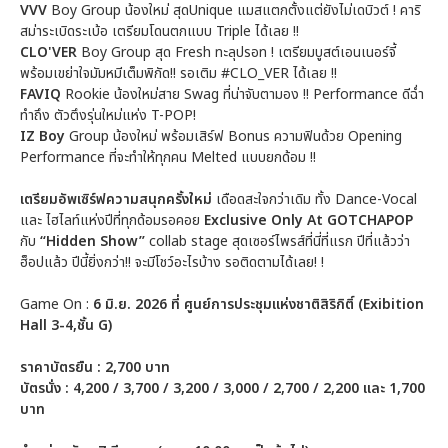
VVV
Boy Group น้องใหม่ สุดUnique แมสแตกตั้งแต่ยังไม่เดบิวต์ ! คาริ
สม่าระเบิดระเบ้อ เตรียมโดนตกแบบ Triple ได้เลย !!
CLO'VER
Boy Group สุด Fresh ทะลุปรอท ! เตรียมบูสต์เอนเนอร์จี้
พร้อมเขย่าใจมัมหมีเต็มพิกัด!! รอเติม #CLO_VER ได้เลย !!
FAVIQ
Rookie น้องใหม่สาย Swag ที่น่าจับตามอง !! Performance ดีฉ่ำ
ทำถึง ตัวตึงรุ่นใหม่แห่ง T-POP!
IZ Boy
Group น้องใหม่ พร้อมเสิร์ฟ Bonus ความฟินด้วย Opening
Performance ที่จะทำให้ทุกคน Melted แบบยกด้อม !!
เตรียมอัพเซิร์ฟความสนุกครั้งใหม่
เดือดสะใจกว่าเดิม ทั้ง Dance-Vocal
และ ไฮไลท์แห่งปีที่ทุกด้อมรอคอย
Exclusive Only At GOTCHAPOP
กับ
“Hidden Show”
collab stage สุดเซอร์ไพรส์ที่นี่ที่แรก ปีที่แล้วว่า
ฮ็อปแล้ว ปีนี้ยิ่งกว่า!! จะมีโชว์อะไรบ้าง รอติดตามได้เลย! !
Game On :
6 มิ.ย. 2026 ที่ ศูนย์การประชุมแห่งชาติสิริกิติ์ (Exibition
Hall 3-4,ชั้น G)
ราคาบัตรยืน : 2,700 บาท
บัตรนั่ง : 4,200 / 3,700 / 3,200 / 3,000 / 2,700 / 2,200 และ 1,700
บาท