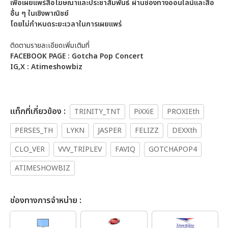
เพื่อเผยแพร่สื่อโฆษณาและประชาสัมพันธ์ ผ่านช่องทางออนไลน์และสื่อ
อื่น ๆ ในเชิงพาณิชย์
โดยไม่กำหนดระยะเวลาในการเผยแพร่
ติดตามรายละเอียดเพิ่มเติมที่
FACEBOOK PAGE : Gotcha Pop Concert
IG,X : Atimeshowbiz
เเท็กที่เกี่ยวข้อง :
TRINITY_TNT
PiXXiE
PROXIEth
PERSES_TH
LYKN
JASPER
FELIZZ
DEXXth
CLO_VER
VVV_TRIPLEV
FAVIQ
GOTCHAPOP4
ATIMESHOWBIZ
ช่องทางการจำหน่าย :