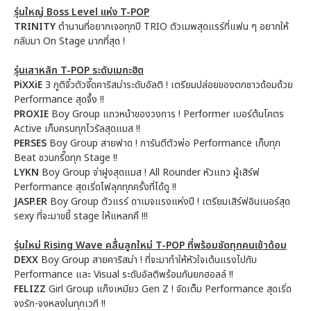
รุ่นใหญ่ Boss Level แห่ง T-POP
TRINITY
ตำนานที่อยากเจอทุกปี TRIO ตัวเมพสุดแรร์ที่แฟน ๆ อยากให้
กลับมา On Stage มากที่สุด !
รุ่นเสาหลัก T-POP ระดับเมกะฮิต
PiXXiE
3 ภูติจิ๋วตัวจี๊ดคาริสม่าระดับอัลติ ! เตรียมปล่อยของตกชาวด้อมด้วย
Performance สุดจึ้ง !!
PROXIE
Boy Group แถวหน้าของวงการ ! Performer เบอร์ต้นโคตร
Active เก็บครบทุกไวรัลสุดแมส !!
PERSES
Boy Group สายฟาด ! การันตีตัวพ่อ Performance เก็บทุก
Beat ชวนกรี๊ดทุก Stage !!
LYKN
Boy Group จ่าฝูงสุดแมส ! All Rounder หัวแถว ผู้เสิร์ฟ
Performance สุดเริ่ดไฟลุกทุกครั้งที่ได้ดู !!
JASP.ER
Boy Group ตัวแรร์ ดาเมจแรงแห่งปี ! เตรียมเสิร์ฟอินเนอร์สุด
sexy ที่จะมาขยี้ stage ให้แหลกคึ !!!
รุ่นใหม่ Rising Wave คลื่นลูกใหม่ T-POP ที่พร้อมซัดทุกคนเข้าด้อม
DEXX
Boy Group สายคาริสม่า ! ที่จะมาทำให้หัวใจเต้นแรงไปกับ
Performance และ Visual ระดับอัลติพร้อมกันยกฮอลล์ !!
FELIZZ
Girl Group แก๊งเหมียว Gen Z ! จัดเต็ม Performance สุดเริ่ด
จงรัก-จงหลงในทุกเวที !!