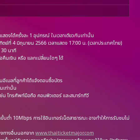
แสดงได้ครั้งละ 1 อุปกรณ์ ในเวลาเดียวกันเท่านั้น
ตย์ที่ 4 มิถุนายน 2566 เวลาแสดง 17:00 น. (เวลาประเทศไทย)
ย 30 นาที
คืนเงิน หรือ แลกเปลี่ยนใดๆ ได้
ีเมลที่ลูกค้าได้แจ้งตอนซื้อบัตร
นเท่านั้น
เช่น โทรศัพท์มือถือ คอมพิวเตอร์ และสมาร์ททีวี
็ตขั้นต่ำ 10Mbps การใช้อินเทอร์เน็ตสาธารณะ อาจทำให้การรับชมไม่
่องทางอื่นนอกจาก
www.thaiticketmajor.com