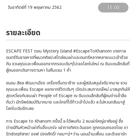
15:00
วันอาทิตย์ที่ 19 พฤษภาคม 2562
รายละเอียด
ESCAPE FEST ตอน Mystery Island #EscapeToKhanom เทศกาล
ดนตรีริมชายหาดที่ผนวกศิลปะสไตล์ชนเผ่าและดนตรีหลากหลายแนวเข้าด้วย
กัน ชวนคุณและเพื่อนออกจากกรอบเดิมๆไปเจอโลกใบใหม่ ณ ดินแดนลึกลับที่
ผู้คนออกเดินทางตามหา ในคืนแรม 1 ค่ำ
ขนอม-สิชล พัฒนาเมือง เครื่องดื่มตราช้าง และผู้สนับสนุนใจดีมากมาย ชวน
คุณและเพื่อน Escape ออกจากชีวิตเดิมๆ เปิดประสบการณ์ใหม่ มาสนุกกันให้
สุดเหวี่ยงกับชนเผ่า People of Escape ณ ดินแดนลึกลับที่ผู้คนต่างล่ำลือ
กันว่า มีทรัพย์สมบัติมากมาย และใครที่ได้ก้าวเข้าไปแล้ว จะไม่หวนกลับมาสู่
โลกใบเดิมอีกเลย
การ Escape to Khanom ครั้งนี้ จะได้พบกับ 2 ชนเผ่าใหญ่อาศัยอยู่ ซึ่ง
ต่างมีทีมหัวหน้าเผ่าที่แข็งแกร่ง เผ่าทางทิศตะวันออก ถูกครอบครองโดย ดา
Endorphine/ ออฟ ปองศักดิ์/ ทอม+ตู่+ว่าน นอนบ้านเพื่อน และดีเจอาร์ท