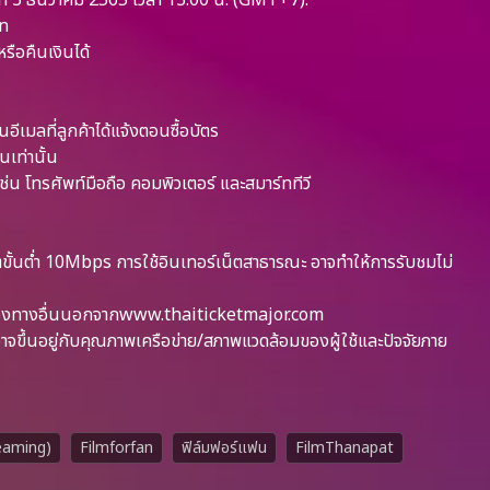
ที่ 3 ธันวาคม 2565 เวลา 13.00 น. (GMT+7).
าท
ือคืนเงินได้
ีเมลที่ลูกค้าได้แจ้งตอนซื้อบัตร
นเท่านั้น
เช่น โทรศัพท์มือถือ คอมพิวเตอร์ และสมาร์ททีวี
็ตขั้นต่ำ 10Mbps การใช้อินเทอร์เน็ตสาธารณะ อาจทำให้การรับชมไม่
นช่องทางอื่นนอกจากwww.thaiticketmajor.com
ึ้นอยู่กับคุณภาพเครือข่าย/สภาพแวดล้อมของผู้ใช้และปัจจัยภาย
eaming)
Filmforfan
ฟิล์มฟอร์แฟน
FilmThanapat