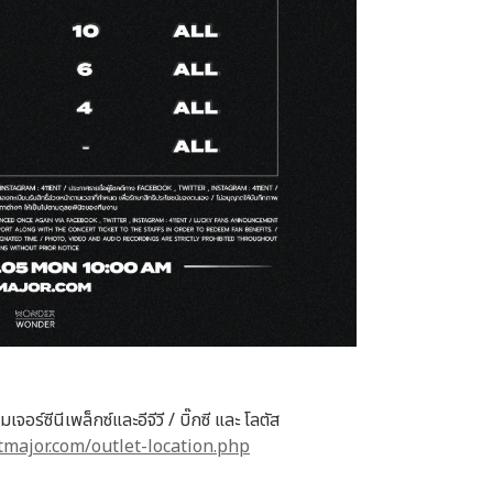
ร์ซีนีเพล็กซ์และอีจีวี / บิ๊กซี และ โลตัส
etmajor.com/outlet-location.php