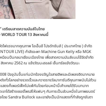
 เตรียมสาดความมันส์ในไทย
 WORLD TOUR 13 สิงหาคมนี้
จัดไฟแรงมากคุณภาพ ไอเอ็มอี โปรดักชันส์ ( ประเทศไทย ) จำกัด
ไลฟ์ (INTOUR LIVE) กำลังจะพา Machine Gun Kelly หรือ MGK
ร็วเหมือนปืนกลมาเยือนเมืองไทย เพื่อสาดความมันส์แบบไร้ขีดจำกัด
หาคม 2562 ณ แจ้งวัฒนะฮอลล์ เซ็นทรัลแจ้งวัฒนะ
 2008 ปัจจุบันขึ้นแท่นนักร้องขวัญใจสายฮิพและมีเพลงฮิตมากมาย
ดังทั่วโลกอย่างรวดเร็วและกวาดรางวัลมาการันตีคุณภาพนับไม่ถ้วน
ดงก็เพอร์เฟ็คไม่แพ้กันโดยก่อนหน้านี้เค้าเคยได้รับบทบาท
เขาได้สร้างเซอร์ไพรส์ให้แฟนๆ กับการเป็นส่วนหนึ่งในภาพยนตร์
ดงโดย Sandra Bullock และเขายังเป็นนักแสดงที่กำลังถูกจับตา