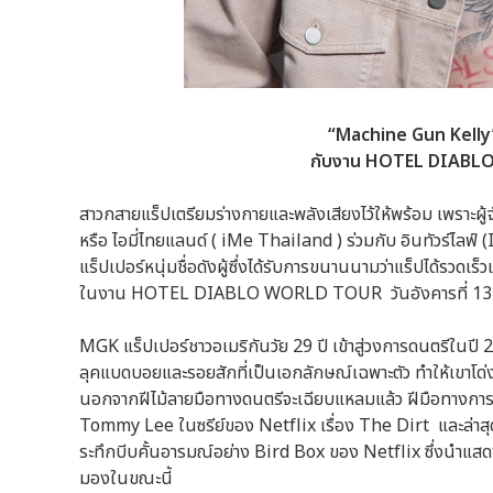
“Machine Gun Kelly”
กับงาน HOTEL DIABLO
สาวกสายแร็ปเตรียมร่างกายและพลังเสียงไว้ให้พร้อม เพราะผู้
หรือ ไอมี่ไทยแลนด์ ( iMe Thailand ) ร่วมกับ อินทัวร์
แร็ปเปอร์หนุ่มชื่อดังผู้ซึ่งได้รับการขนานนามว่าแร็ปได้รวดเ
ในงาน HOTEL DIABLO WORLD TOUR วันอังคารที่ 13 สิง
MGK แร็ปเปอร์ชาวอเมริกันวัย 29 ปี เข้าสู่วงการดนตรีในปี
ลุคแบดบอยและรอยสักที่เป็นเอกลักษณ์เฉพาะตัว ทำให้เขาโด่ง
นอกจากฝีไม้ลายมือทางดนตรีจะเฉียบแหลมแล้ว ฝีมือทางการแส
Tommy Lee ในซรีย์ของ Netflix เรื่อง The Dirt และล่าสุด
ระทึกบีบคั้นอารมณ์อย่าง Bird Box ของ Netflix ซึ่งนำแส
มองในขณะนี้