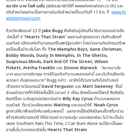
สมาชิก
มาย
ไลฟ์
เนชั่น
(สมัครสมาชิกได้ที่ www.livenation.co.th) และ
เปิดจำหน่ายอย่างเป็นทางการในเปิดจำหน่ายตั้งแต่วันที่ 17 มี.ค. ที่
www.th
aiticketmajor.com
ด้วยวัยเพียงแค่ 23 ปี
Jake Bugg
คือศิลปินรุ่นใหม่ที่น่าจับตามองอย่างยิ่ง
อัลบั้มที่ 4
“
Hearts That Strain”
ผลงานล่าสุดของเขา บันทึกเสียงที่
แนชวิลล์ เมืองแห่งตำนานดนตรีในสหรัฐอเมริกา โดยร่วมงานกับนักดนตรีเพ
ลงป๊อบชั้นนำระดับโลก ทั้ง
The Memphis Boys, Gene Chrisman
,
Bobby Woods
,
Dusty In Memphis, In The Ghetto,
Suspicious Minds
,
Dark End Of The Street
,
Wilson
Pickett
,
Aretha Franklin
และ
Dionne Warwick
“พวกเขาเจ๋ง
มาก ผมมาจากอังกฤษ การได้เจอกับตำนานเพลงเหล่านี้ และบันทึกเสียงกับ
พวกเขา คือสุดยอดมาก”
Bugg กล่าว เขายังได้ร่วมงานกับโปรดิวเซอร์
เจ้าของรางวัลแกรมมี่
David Ferguson
และ
Matt Sweeney
ซึ่งมี
ส่วนอย่างมากที่ทำให้อัลบั้มนี้ใช้เวลาแค่ 3 เดือน อีกหนึ่งเซอร์ไพรส์ คือศิลปิน
คันทรีร็อค ระดับซุปเปอร์สตาร์อย่าง
Billy Ray Cyrus
ตำนานเพลงจาก
แนชวิลล์ ที่มาร่วมเขียนเพลง
Waiting
และแนะนำให้
Noah Cyrus
ลูกสาวให้มาฟีเจอริ่งกับเจคในเพลงนี้ นอกจากนี้ยังมีศิลปินคนอื่นๆที่มาร่วม
สร้างสรรค์งานดนตรี ให้มีอารมณ์ ความอบอุ่น และกลมกล่อม ไม่ว่าจะเป็นใน
เพลง Southern Rain,This Time, I Can Burn Alone จนได้มาเป็นผล
งานชิ้นโบว์แดงของอัลบั้ม
Hearts That Strain