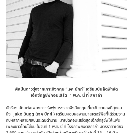
ศิลปินดาวรุ่งจากเกาะอังกฤษ “เจค บักก์” เตรียมบินลัดฟ้าจัด
เอ็กซ์คลูซีฟคอนเสิร์ต 1 พ.ค. นี้ ที่ สกาล่า
นักร้อง นักแต่งเพลงดาวรุ่งพุ่งแรงจากฝั่งอังกฤษ ที่น่าจับตามองที่สุดคน
นึง
Jake Bugg (เจค บักก์ )
เตรียมหอบผลงานมาสเตอร์พีสที่ได้ร่วมงาน
กับหลากหลายศิลปินระดับตำนาน มาเปิดคอนเสิร์ตสุดเอ็กซ์คลูซีฟให้แฟน
เพลงชาวไทยได้ชม ในวันที่ 1 พ.ค. นี้ ที่ โรงภาพยนต์สกาล่า บัตรราคาเดียว
2,600 บาท จำนวนจำกัด เปิดจำหน่ายบัตรพรีเซลล์ในวันที่ 15 – 16 มี.ค.