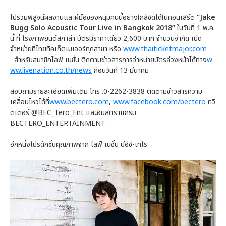
ไปร่วมพิสูจน์ผลงานและฝีมือของหนุ่มคนนี้อย่างใกล้ชิดได้ในคอนเสิร์ต
“
Jake
Bugg Solo Acoustic Tour Live in Bangkok 2018”
ในวันที่ 1 พ.ค.
นี้ ที่ โรงภาพยนต์สกาล่า บัตรมีราคาเดียว 2,600 บาท จำนวนจำกัด เปิด
จำหน่ายที่ไทยทิคเก็ตเมเจอร์ทุกสาขา หรือ
www.thaiticketmajor.com
สำหรับสมาชิกไลฟ์ เนชั่น ติดตามข่าวสารการจำหน่ายบัตรล่วงหน้าได้ทาง
w
ww.livenation.co.th/news
ก่อนวันที่ 13 มีนาคม
สอบถามรายละเอียดเพิ่มเติม โทร
.
0-2262-3838 ติดตามข่าวสารความ
เคลื่อนไหวได้ที่
www.bectero.com
,
www.facebook.com/bectero
ทวิ
ตเตอร์ @BEC_Tero_Ent และอินสตราแกรม
BECTERO_ENTERTAINMENT
อีกหนึ่งโปรดักชั่นคุณภาพจาก ไลฟ์ เนชั่น บีอีซี-เทโร