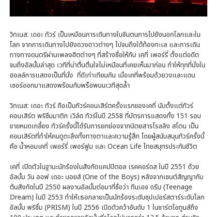
วิทเนส: เดอะ ทัวร์ เป็นเหมือนการเดินทางในจินตนการไปยังนอกโลกและใน
โลก จากการเดินทางไปยังดวงดาวต่างๆ ไปจนถึงใต้ท้องทะเล และการเดิน
ทางทางดนตรีผ่านเพลงฮิตต่างๆ ที่สร้างชื่อให้กับ เคที่ เพอร์รี่ ตั้งแต่อดีต
จนถึงอัลบั้มล่าสุด เวทีที่น่าตื่นตื่นใจไม่เหมือนที่เคยเห็นมาก่อน ทำให้ทุกที่นั่งใน
ฮอลล์การแสดงเป็นที่นั่ง ที่ดีเท่าเทียมกัน เมื่อเคที่พร้อมด้วยวงและแดน
เซอร์ออกมาแสดงพร้อมกับพร็อพบนเวทีสุดล้ำ
วิทเนส: เดอะ ทัวร์ ถือเป็นทัวร์คอนเสิร์ตครั้งแรกของเคที่ นับตั้งแต่ทัวร์
คอนเสิร์ต พริซึมมาติก เวิล์ด ทัวร์ในปี 2558 ที่บัตรการแสดงทั้ง 151 รอบ
ขายหมดเกลี้ยง ทัวร์ครั้งนี้ได้รับการยกย่องจากนิตยสารโรลลิง สโตน เป็น
คอนเสิร์ตที่ทำให้คนดูตะลึงทั้งทางตาและความรู้สึก โดยผู้สนับสนุนทัวร์ครั้งนี้
คือ น้ำหอมเคที่ เพอร์รี่ เพอร์ฟูม และ Ocean Life ไทยสมุทรประกันชีวิต
เคที่ เปิดตัวในฐานะนักร้องในสังกัดแคปปิตอล เรคคอร์ดส ในปี 2551 ด้วย
อัลบั้ม วัน ออฟ เดอะ บอยส์ (One of the Boys) หลังจากเซนต์สัญญากับ
ต้นสังกัดในปี 2550 ผลงานอัลบั้มต่อมาที่ชื่อว่า ทีนเอจ ดรีม (Teenage
Dream) ในปี 2553 ทำให้เธอกลายเป็นนักร้องระดับซุปเปอร์สตาร์ระดับโลก
อัลบั้ม พริซึ่ม (PRISM) ในปี 2556 เปิดตัวคว้าอันดับ 1 ในชาร์ตไอทูนส์ถึง