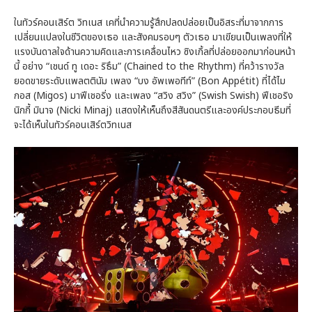
ในทัวร์คอนเสิร์ต วิทเนส เคที่นำความรู้สึกปลดปล่อยเป็นอิสระที่มาจากการ
เปลี่ยนแปลงในชีวิตของเธอ และสังคมรอบๆ ตัวเธอ มาเขียนเป็นเพลงที่ให้
แรงบันดาลใจด้านความคิดและการเคลื่อนไหว ซิงเกิ้ลที่ปล่อยออกมาก่อนหน้า
นี้ อย่าง “เชนด์ ทู เดอะ ริธึม” (Chained to the Rhythm) ที่คว้ารางวัล
ยอดขายระดับแพลตตินัม เพลง “บง อัพเพอทีท์” (Bon Appétit) ที่ได้ไม
กอส (Migos) มาฟีเชอริ่ง และเพลง “สวิง สวิง” (Swish Swish) ฟีเชอริง
นิกกี้ มินาจ (Nicki Minaj) แสดงให้เห็นถึงสีสันดนตรีและองค์ประกอบธีมที่
จะได้เห็นในทัวร์คอนเสิร์ตวิทเนส