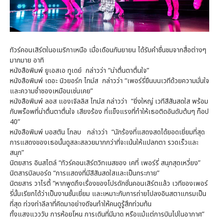
ทัวร์คอนเสิร์ตในอเมริกาเหนือ เมื่อเดือนกันยายน ได้รับคำชื่นชมจากสื่อต่างๆ
มากมาย อาทิ
หนังสือพิมพ์ ยูเอสเอ ทูเดย์ กล่าวว่า “น่าตื่นตาตื่นใจ”
หนังสือพิมพ์ เดอะ นิวยอร์ก ไทม์ส กล่าวว่า “เพอร์รี่ยืนบนเวทีด้วยความมั่นใจ
และความช่ำชองเหมือนเช่นเคย”
หนังสือพิมพ์ ลอส แองเจิลลิส ไทม์ส กล่าวว่า “ยิ่งใหญ่ เวทีสีสันสดใส พร้อม
กับพร็อพที่น่าตื่นตาตื่นใจ เสียงร้อง ที่แข็งแรงที่ทำให้เธอติดอันดับต้นๆ ท็อป
40”
หนังสือพิมพ์ บอสตัน โกลบ กล่าวว่า “นักร้องที่แสดงสดได้ยอดเยี่ยมที่สุด
การแสดงของเธอนั้นดูสละสลวยมากกว่าที่จะเน้นให้แปลกตา รวดเร็วและ
สนุก”
นิตยสาร อินสไตล์ “ทัวร์คอนเสิร์ตวิทเนสของ เคที่ เพอร์รี่ สนุกสุดเหวี่ยง”
นิตสารบิลบอร์ด “การแสดงที่มีสีสันสดใสและเป็นกระกาย”
นิตยสาร วาไรตี้ “หากพูดถึงเรื่องของโปรดักชั่นคอนเสิร์ตแล้ว เวทีของเพอร์
รี่นั้นเรียกได้ว่าเป็นงานชั้นเยี่ยม และเหมาะกับการถ่ายไปลงอินสตาแกรมเป็น
ที่สุด ท่วงท่าลีลาที่คิดมาอย่างดีจนทำให้คนดูรู้สึกท่วมท้น
ทั้งแสงแวววับ การห้อยโหน การเดินที่มีมาด หรือแม้แต่การบินไปในอากาศ”