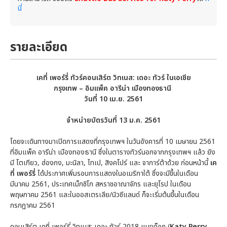
นี่
รายละเอียด
เคที่ เพอร์รี่ ทัวร์คอนเสิร์ต วิทเนส: เดอะ ทัวร์ ในเอเชีย
กรุงเทพ – อิมแพ็ค อารีน่า เมืองทองธานี
วันที่ 10 เม.ย. 2561
จำหน่ายบัตรวันที่ 13 ม.ค. 2561
โดยจะเดินทางมาเปิดการแสดงที่กรุงเทพฯ ในวันอังคารที่ 10 เมษายน 2561
ที่อิมแพ็ค อารีน่า เมืองทองธานี ซึ่งในตารางทัวร์นอกจากกรุงเทพฯ แล้ว ยัง
มี โตเกียว, ฮ่องกง, มะนิลา, ไทเป, สิงคโปร์ และ จาการ์ต้าด้วย ก่อนหน้านี้
เค
ที่ เพอร์รี่
ได้ประกาศเพิ่มรอบการแสดงในอเมริกาใต้ ซึ่งจะมีขึ้นในเดือน
มีนาคม 2561, ประเทศเม็กซิโก สหราชอาณาจักร และยุโรป ในเดือน
พฤษภาคม 2561 และในออสเตรเลีย/นิวซีแลนด์ ก็จะเริ่มต้นขึ้นในเดือน
กรกฎาคม 2561
คอนเสิร์ต เคที่ เพอร์รี่ วิทเนส: เดอะ ทัวร์ 2018 แบงค็อก (
Katy Perry