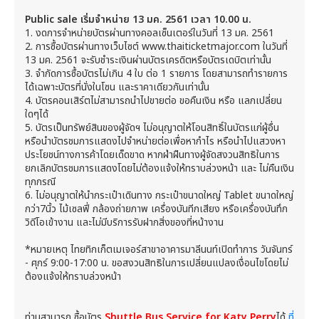
Public sale เริ่มจำหน่าย 13 มค. 2561 เวลา 10.00 น.
1. งดการจำหน่ายบัตรผ่านทางคอลเซ็นเตอร์ในวันที่ 13 มค. 2561
2. การซื้อบัตรผ่านทางเว็บไซต์ www.thaiticketmajor.com ในวันที่
13 มค. 2561 จะรับชำระเงินผ่านบัตรเครดิตหรือบัตรเดบิตเท่านั้น
3. จำกัดการซื้อบัตรไม่เกิน 4 ใบ ต่อ 1 รายการ โดยสามารถทำรายการ
ได้เฉพาะบัตรที่นั่งในโซน และราคาเดียวกันเท่านั้น
4. บัตรคอนเสิร์ตไม่สามารถนำไปขายต่อ ขอคืนเงิน หรือ แลกเปลี่ยน
ใดๆได้
5. บัตรเป็นทรัพย์สินของผู้จัดฯ ไม่อนุญาตให้โอนสิทธิ์ในบัตรแก่ผู้อื่น
หรือนำบัตรชมการแสดงไปจำหน่ายต่อเพื่อหากำไร หรือนำไปแสวงหา
ประโยชน์ทางการค้าโดยเด็ดขาด หากฝ่าฝืนทางผู้จัดสงวนสิทธิในการ
ยกเลิกบัตรชมการแสดงโดยไม่ต้องแจ้งให้ทราบล่วงหน้า และ ไม่คืนเงิน
ทุกกรณี
6. ไม่อนุญาตให้นำกระเป๋าเดินทาง กระเป๋าขนาดใหญ่ Tablet ขนาดใหญ่
กว่า7นิ้ว ไม้เซลฟี่ กล้องถ่ายภาพ เครื่องบันทีกเสียง หรือเครื่องบันทึก
วิดีโอเข้างาน และไม่มีบริการรับฝากสิ่งของที่หน้างาน
*หมายเหตุ ไทยทิกเก็ตเมเจอร์สาขาอาคารมาลีนนท์เปิดทำการ วันจันทร์
- ศุกร์ 9:00-17:00 น. ขอสงวนสิทธิในการเปลี่ยนแปลงเงื่อนไขโดยไม่
ต้องแจ้งให้ทราบล่วงหน้า
ท่านสามารถ ซื้อบัตร
Shuttle Bus Service for Katy Perry
ได้
ที่