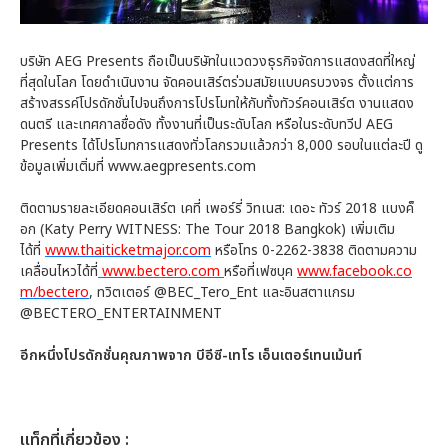
บริษัท AEG Presents ถือเป็นบริษัทในแวดวงธุรกิจจัดการแสดงสดที่ใหญ่
ที่สุดในโลก โดยดำเนินงาน จัดคอนเสิร์ตร่วมสมัยแบบครบวงจร ตั้งแต่การ
สร้างสรรค์โปรดักชั่นไปจนถึงการโปรโมทให้กับทั้งทัวร์คอนเสิร์ต งานแสดง
ดนตรี และเทศกาลชื่อดัง ทั้งงานที่เป็นระดับโลก หรือในระดับทวีป AEG
Presents ได้โปรโมทการแสดงทั่วโลกรวมแล้วกว่า 8,000 รอบในแต่ละปี ดู
ข้อมูลเพิ่มเติ่มที่ www.aegpresents.com
ติดตามรายละเอียดคอนเสิร์ต เคที่ เพอร์รี่ วิทเนส: เดอะ ทัวร์ 2018 แบงค็
อก (Katy Perry WITNESS: The Tour 2018 Bangkok) เพิ่มเติม
ได้ที่
www.thaiticketmajor.com
หรือโทร 0-2262-3838 ติดตามความ
เคลื่อนไหวได้ที่
www.bectero.com
หรือที่เฟซบุค
www.facebook.co
m/bectero
, ทวิตเตอร์ @BEC_Tero_Ent และอินสตาแกรม
@BECTERO_ENTERTAINMENT
อีกหนึ่งโปรดักชั่นคุณภาพจาก บีอีซี-เทโร เอ็นเตอร์เทนเม้นท์
เเท็กที่เกี่ยวข้อง :