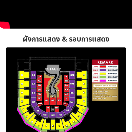
ผังการแสดง & รอบการแสดง