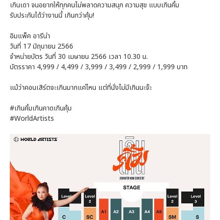
เกินเดา จนอยากให้ทุกคนไม่พลาดความสนุก ความสุข แบบเกินคิ้ม
รับประกันได้ว่างานนี้ เกินกว่าคุ้ม!
อิมแพ็ค อารีน่า
วันที่ 17 มิถุนายน 2566
จำหน่ายบัตร วันที่ 30 เมษายน 2566 เวลา 10.30 น.
บัตรราคา 4,999 / 4,499 / 3,999 / 3,499 / 2,999 / 1,999 บาท
แม้ว่าคอนเสิร์ตจะเกินมากแค่ไหน แต่ที่นั่งไม่มีเกินนะจ๊ะ
#เกินคิ้มเกินคาดเกินคุ้ม
#WorldArtists