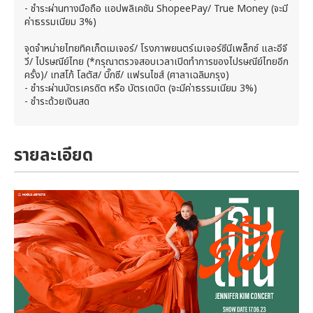
- ชำระผ่านทางมือถือ แอปพลิเคชัน ShopeePay/ True Money (จะมี
ค่าธรรมเนียม 3%)
จุดจำหน่ายไทยทิคเก็ตเมเจอร์/ โรงภาพยนตร์เมเจอร์ซีนีเพล็กซ์ และอีจี
วี/ ไปรษณีย์ไทย (*กรุณาตรวจสอบเวลาเปิดทำการของไปรษณีย์ไทยอีก
ครั้ง)/ เทสโก้ โลตัส/ บิ๊กซี/ แฟรนไชส์ (ศาลาเฉลิมกรุง)
- ชำระผ่านบัตรเครดิต หรือ บัตรเดบิต (จะมีค่าธรรมเนียม 3%)
- ชำระด้วยเงินสด
รายละเอียด