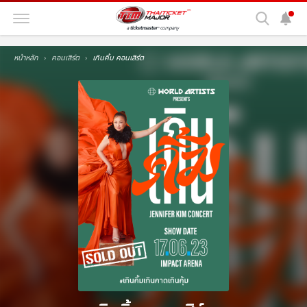
หน้าหลัก
คอนเสิร์ต
เกินคิ้ม คอนเสิร์ต