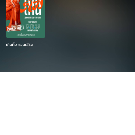
เกินคิ้ม คอนเสิร์ต