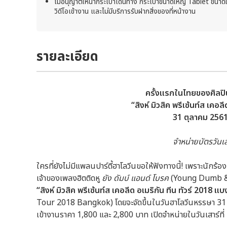
ไม่อนุญาตให้นำกระเป๋าเดินทาง กระเป๋าขนาดใหญ่ Tablet ขนาดใหญ่
วิดีโอเข้างาน และไม่มีบริการรับฝากสิ่งของที่หน้างาน
รายละเอียด
ครั้งแรกในไทยของศิลปิน
“สิงห์ มิวสิค พรีเซ้นท์ส เคอลี
31 ตุลาคม 2561 ท
จำหน่ายบัตรวันเสา
ใครที่ยังไม่มีแพลนปาร์ตี้ฮาโลวีนขอให้ฟังทางนี้! เพราะนักร้อ
เจ้าของเพลงฮิตติดหู
ยัง ดัมบ์ แอนด์ โบรค
(Young Dumb & B
“สิงห์ มิวสิค พรีเซ้นท์ส
เคอลีด อเมริกัน ทีน ทัวร์
2018 แบ
Tour 2018 Bangkok) โดยจะจัดขึ้นในวันฮาโลวีนหรรษา 31 ตุลาค
เข้างานราคา 1,800 และ 2,800 บาท เปิดจำหน่ายในวันเสาร์ที่ 1