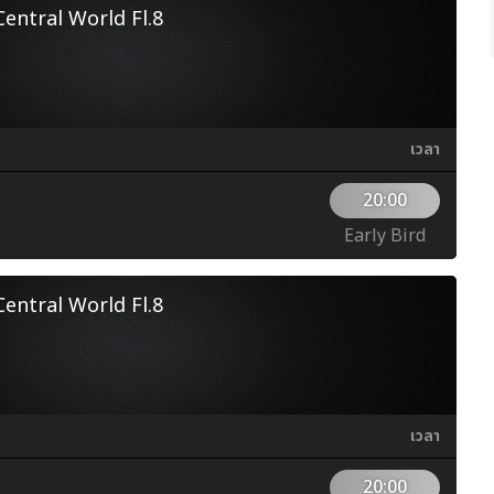
ntral World Fl.8
เวลา
20:00
Early Bird
ntral World Fl.8
เวลา
20:00