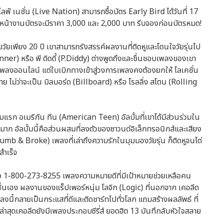
ลฟ์ เนชั่น (Live Nation) สามารถซื้อบัตร Early Bird ได้วันที่ 17
อหน้างานบัตรจะมีราคา 3,000 และ 2,000 บาท รีบจองก่อนบัตรหมด!
วัยเพียง 20 ปี เขาสามารถรังสรรค์ผลงานที่ติดหูและโดนใจวัยรุ่นไป
Jenner) หรือ พี ดิดดี้ (P.Diddy) ต่างพูดถึงและชื่นชอบเพลงของเขา
เพลงออนไลน์ แต่ใบเบิกทางเข้าสู่วงการเพลงคงต้องยกให้ โลเคชั่น
าย ไม่ว่าจะเป็น บิลบอร์ด (Billboard) หรือ โรลลิ่ง สโตน (Rolling
แรก อเมริกัน ทีน (American Teen) อัลบั้มที่เขาได้มีส่วนร่วมใน
ก อัลบั้มนี้คือส่วนผสมที่ลงตัวของซาวนด์อิเล็กทรอนิกส์และเสียง
b & Broke) เพลงที่เล่าถึงความรักในมุมมองวัยรุ่น ก็ติดหูจนไต่
สำเร็จ
ทั้ง 1-800-273-8255 เพลงความหมายดีที่มีเป้าหมายช่วยเหลือคน
นั่นเอง ผลงานของแร็ปเพอร์หนุ่ม โลจิก (Logic) ที่นอกจาก เคอลีด
พลงนี้กลายเป็นกระแสที่ดีและติดชาร์ทไปทั่วโลก แถมสร้างผลลัพธ์ ที่
ล่าสุดเคอลีดยังมีเพลงประกอบซีรี่ส์ ยอดฮิต 13 บันทึกลับหัวใจสลาย