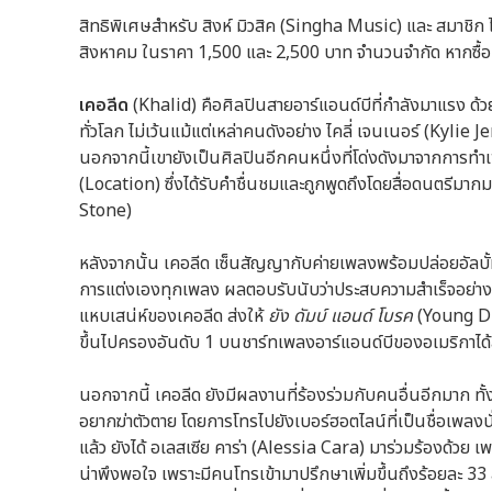
สิทธิพิเศษสำหรับ สิงห์ มิวสิค (Singha Music) และ สมาชิก ไ
สิงหาคม ในราคา 1,500 และ 2,500 บาท จำนวนจำกัด หากซื้
เคอลีด
(Khalid) คือศิลปินสายอาร์แอนด์บีที่กำลังมาแรง ด้วย
ทั่วโลก ไม่เว้นแม้แต่เหล่าคนดังอย่าง ไคลี่ เจนเนอร์ (Kylie 
นอกจากนี้เขายังเป็นศิลปินอีกคนหนึ่งที่โด่งดังมาจากการทำ
(Location) ซึ่งได้รับคำชื่นชมและถูกพูดถึงโดยสื่อดนตรีมากม
Stone)
หลังจากนั้น เคอลีด เซ็นสัญญากับค่ายเพลงพร้อมปล่อยอัลบั้ม
การแต่งเองทุกเพลง ผลตอบรับนับว่าประสบความสำเร็จอย่างมา
แหบเสน่ห์ของเคอลีด ส่งให้
ยัง ดัมบ์ แอนด์ โบรค
(Young Dum
ขึ้นไปครองอันดับ 1 บนชาร์ทเพลงอาร์แอนด์บีของอเมริกาได้
นอกจากนี้ เคอลีด ยังมีผลงานที่ร้องร่วมกับคนอื่นอีกมาก 
อยากฆ่าตัวตาย โดยการโทรไปยังเบอร์ฮอตไลน์ที่เป็นชื่อเพลง
แล้ว ยังได้ อเลสเซีย คาร่า (Alessia Cara) มาร่วมร้องด้วย เ
น่าพึงพอใจ เพราะมีคนโทรเข้ามาปรึกษาเพิ่มขึ้นถึงร้อยละ 33 