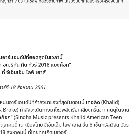
กว่า 7 นิ้ว ไม้เซลฟี่ กล้องถ่ายภาพ เครื่องบันทึกเสียงหรือเครื่องบันทึก
อาร์แอนด์บีที่ฮอตสุดในเวลานี้
ด อเมริกัน ทีน ทัวร์
2018 แบงค็อก”
ี่ จีเอ็มเอ็ม ไลฟ์ เฮาส์
ร์ที่
18 สิงหาคม 2561
งหนุ่มอาร์แอนด์บีที่กำลังมาแรงที่สุดในตอนนี้
เคอลีด
(Khalid)
roke) กำลังจะเดินทางมาโชว์พลังเรียกเสียงกรี๊ดจากคนดูในงาน
งค็อก
” (Singha Music presents Khalid American Teen
มนี้ ณ เมืองไทย จีเอ็มเอ็ม ไลฟ์ เฮาส์ ชั้น 8 เซ็นทรัลเวิล์ด บัตร
8 สิงหาคมนี้ ที่ไทยทิคเก็ตเมเจอร์