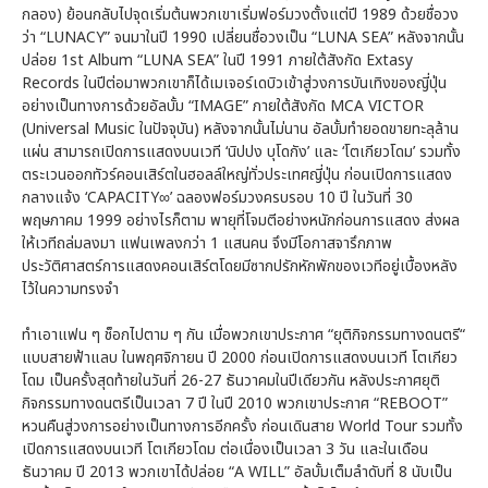
กลอง) ย้อนกลับไปจุดเริ่มต้นพวกเขาเริ่มฟอร์มวงตั้งแต่ปี 1989 ด้วยชื่อวง
ว่า “LUNACY” จนมาในปี 1990 เปลี่ยนชื่อวงเป็น “LUNA SEA” หลังจากนั้น
ปล่อย 1st Album “LUNA SEA” ในปี 1991 ภายใต้สังกัด Extasy
Records ในปีต่อมาพวกเขาก็ได้เมเจอร์เดบิวเข้าสู่วงการบันเทิงของญี่ปุ่น
อย่างเป็นทางการด้วยอัลบั้ม “IMAGE” ภายใต้สังกัด MCA VICTOR
(Universal Music ในปัจจุบัน) หลังจากนั้นไม่นาน อัลบั้มทำยอดขายทะลุล้าน
แผ่น สามารถเปิดการแสดงบนเวที ‘นิปปง บุโดกัง’ และ ‘โตเกียวโดม’ รวมทั้ง
ตระเวนออกทัวร์คอนเสิร์ตในฮอลล์ใหญ่ทั่วประเทศญี่ปุ่น ก่อนเปิดการแสดง
กลางแจ้ง ‘CAPACITY∞’ ฉลองฟอร์มวงครบรอบ 10 ปี ในวันที่ 30
พฤษภาคม 1999 อย่างไรก็ตาม พายุที่โจมตีอย่างหนักก่อนการแสดง ส่งผล
ให้เวทีถล่มลงมา แฟนเพลงกว่า 1 แสนคน จึงมีโอกาสจารึกภาพ
ประวัติศาสตร์การแสดงคอนเสิร์ตโดยมีซากปรักหักพักของเวทีอยู่เบื้องหลัง
ไว้ในความทรงจำ
ทำเอาแฟน ๆ ช็อกไปตาม ๆ กัน เมื่อพวกเขาประกาศ “ยุติกิจกรรมทางดนตรี“
แบบสายฟ้าแลบ ในพฤศจิกายน ปี 2000 ก่อนเปิดการแสดงบนเวที โตเกียว
โดม เป็นครั้งสุดท้ายในวันที่ 26-27 ธันวาคมในปีเดียวกัน หลังประกาศยุติ
กิจกรรมทางดนตรีเป็นเวลา 7 ปี ในปี 2010 พวกเขาประกาศ “REBOOT”
หวนคืนสู่วงการอย่างเป็นทางการอีกครั้ง ก่อนเดินสาย World Tour รวมทั้ง
เปิดการแสดงบนเวที โตเกียวโดม ต่อเนื่องเป็นเวลา 3 วัน และในเดือน
ธันวาคม ปี 2013 พวกเขาได้ปล่อย “A WILL” อัลบั้มเต็มลำดับที่ 8 นับเป็น