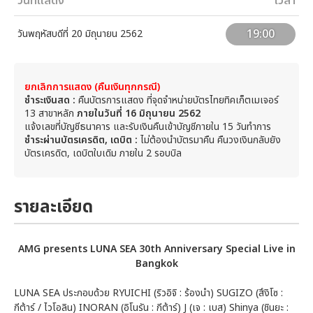
วันที่แสดง
เวลา
19:00
วันพฤหัสบดีที่ 20 มิถุนายน 2562
ยกเลิกการแสดง
(คืนเงินทุกกรณี)
ชำระเงินสด
:
คืนบัตรการแสดง ที่จุดจำหน่ายบัตรไทยทิคเก็ตเมเจอร์
13 สาขาหลัก
ภายในวันที่
16 มิถุนายน 2562
แจ้งเลขที่บัญชีธนาคาร และรับเงินคืนเข้าบัญชีภายใน 15 วันทำการ
ชำระผ่านบัตรเครดิต, เดบิต :
ไม่ต้องนำบัตรมาคืน คืนวงเงินกลับยัง
บัตรเครดิต, เดบิตใบเดิม ภายใน 2 รอบบิล
รายละเอียด
AMG presents LUNA SEA 30th Anniversary Special Live in
Bangkok
LUNA SEA ประกอบด้วย RYUICHI (ริวอิจิ : ร้องนำ) SUGIZO (สึงิโซ :
กีต้าร์ / ไวโอลิน) INORAN (อิโนรัน : กีต้าร์) J (เจ : เบส) Shinya (ชินยะ :