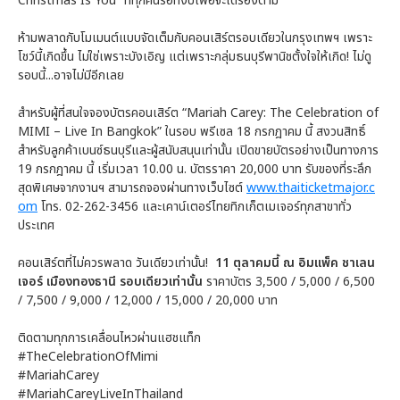
Christmas Is You” ที่ทุกคนรอทั้งปีเพื่อจะได้ร้องตาม
ห้ามพลาดกับโมเมนต์แบบจัดเต็มกับคอนเสิร์ตรอบเดียวในกรุงเทพฯ เพราะ
โชว์นี้เกิดขึ้น ไม่ใช่เพราะบังเอิญ แต่เพราะกลุ่มธนบุรีพานิชตั้งใจให้เกิด! ไม่ดู
รอบนี้...อาจไม่มีอีกเลย
สำหรับผู้ที่สนใจจองบัตรคอนเสิร์ต “Mariah Carey: The Celebration of
MIMI – Live In Bangkok” ในรอบ พรีเซล 18 กรกฎาคม นี้ สงวนสิทธิ์
สำหรับลูกค้าเบนซ์ธนบุรีและผู้สนับสนุนเท่านั้น เปิดขายบัตรอย่างเป็นทางการ
19 กรกฎาคม นี้ เริ่มเวลา 10.00 น. บัตรราคา 20,000 บาท รับของที่ระลึก
สุดพิเศษจากงานฯ สามารถจองผ่านทางเว็บไซต์
www.thaiticketmajor.c
om
โทร. 02-262-3456 และเคาน์เตอร์ไทยทิกเก็ตเมเจอร์ทุกสาขาทั่ว
ประเทศ
คอนเสิร์ตที่ไม่ควรพลาด วันเดียวเท่านั้น!
11 ตุลาคมนี้ ณ อิมแพ็ค ชาเลน
เจอร์ เมืองทองธานี รอบเดียวเท่านั้น
ราคาบัตร 3,500 / 5,000 / 6,500
/ 7,500 / 9,000 / 12,000 / 15,000 / 20,000 บาท
ติดตามทุกการเคลื่อนไหวผ่านแฮชแท็ก
#TheCelebrationOfMimi
#MariahCarey
#MariahCareyLiveInThailand