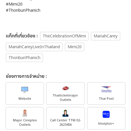
#Mimi20
#ThonburiPhanich
เเท็กที่เกี่ยวข้อง :
TheCelebrationOfMimi
MariahCarey
MariahCareyLiveInThailand
Mimi20
ThonburiPhanich
ช่องทางการจำหน่าย :
Thaiticketmajor
Website
Thai Post
Outlets
Major Cineplex
Call Center TTM 02-
blueplus+
Outlets
2623456