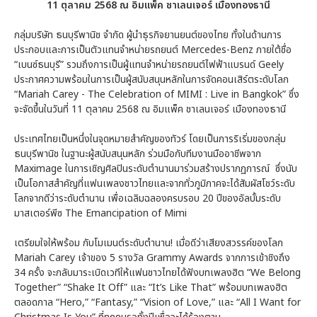
11 ตุลาคม 2568 ณ อิมแพ็ค ชาเลนเจอร์ เมืองทองธานี
กลุ่มบริษัท ธนบุรีพานิช จำกัด ผู้นำธุรกิจยานยนต์ของไทย ทั้งในด้านการ
ประกอบและการเป็นตัวแทนจำหน่ายรถยนต์ Mercedes-Benz ภายใต้ชื่อ
“เบนซ์ธนบุรี” รวมถึงการเป็นผู้แทนจำหน่ายรถยนต์ไฟฟ้าแบรนด์ Geely
ประกาศความพร้อมในการเป็นผู้สนับสนุนหลักในการจัดคอนเสิร์ตระดับโลก
“Mariah Carey - The Celebration of MIMI : Live in Bangkok” ซึ่ง
จะจัดขึ้นในวันที่ 11 ตุลาคม 2568 ณ อิมแพ็ค ชาเลนเจอร์ เมืองทองธานี
ประเทศไทยเป็นหนึ่งในจุดหมายสำคัญของทัวร์ โดยเป็นการริเริ่มของกลุ่ม
ธนบุรีพานิช ในฐานะผู้สนับสนุนหลัก ร่วมมือกับทีมงานมืออาชีพจาก
Maximage ในการเชิญศิลปินระดับตำนานมาร่วมสร้างปรากฏการณ์ ซึ่งนับ
เป็นโอกาสสำคัญที่แฟนเพลงชาวไทยและจากทั่วภูมิภาคจะได้สัมผัสโชว์ระดับ
โลกจากดีว่าระดับตำนาน เพื่อเฉลิมฉลองครบรอบ 20 ปีของอัลบั้มระดับ
มาสเตอร์พีซ The Emancipation of Mimi
เตรียมใจให้พร้อม กับโมเมนต์ระดับตำนาน! เมื่อดีว่าเสียงสวรรค์ของโลก
Mariah Carey เจ้าของ 5 รางวัล Grammy Awards จากการเข้าชิงถึง
34 ครั้ง จะกลับมาระเบิดเวทีให้แฟนชาวไทยได้ฟังบทเพลงฮิต “We Belong
Together” “Shake It Off” และ “It’s Like That” พร้อมบทเพลงฮิต
ตลอดกาล “Hero,” “Fantasy,” “Vision of Love,” และ “All I Want for