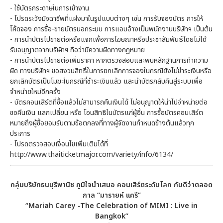
- ใช้บัตรกระดาษในการเข้างาน
- โปรดระวังมิจฉาชีพที่แฝงมาในรูปแบบต่างๆ เช่น การรับจองบัตร การให้
โค้ดจอง การซื้อ-ขายบัตรนอกระบบ การแอบอ้างเป็นพนักงานบริษัทฯ เป็นต้น
- การนำบัตรไปขายต่อหรือแจกเพื่อการโฆษณาหรือประชาสัมพันธ์โดยไม่ได้
รับอนุญาตจากบริษัทฯ ถือว่ามีความผิดทางกฏหมาย
- การนำบัตรไปขายต่อเพิ่มราคา หากตรวจสอบและพบหลักฐานการทำความ
ผิด ทางบริษัทฯ ขอสงวนสิทธิ์ในการยกเลิกการจองในกรณียังไม่ชำระเงินหรือ
ยกเลิกบัตรเป็นโมฆะในกรณีที่ชำระเงินแล้ว และนำบัตรกลับคืนสู่ระบบเพื่อ
จำหน่ายใหม่อีกครั้ง
- บัตรคอนเสิร์ตที่ซื้อแล้วไม่สามารถคืนเงินได้ ไม่อนุญาตให้นำไปจำหน่ายต่อ
ขอคืนเงิน แลกเปลี่ยน หรือ โอนสิทธิในบัตรแก่ผู้อื่น การซื้อบัตรคอนเสิร์ต
หมายถึงผู้ซื้อยอมรับตามข้อตกลงที่ทางผู้จัดงานกำหนดข้างต้นแล้วทุก
ประการ
- โปรดตรวจสอบเงื่อนไขเพิ่มเติมได้ที่
http://www.thaiticketmajor.com/variety/info/6134/
กลุ่มบริษัทธนบุรีพานิช ภูมิใจนำเสนอ คอนเสิร์ตระดับโลก กับดีว่าตลอด
กาล “มารายห์ แครี
”
“
Mariah Carey -The Celebration of MIMI : Live in
Bangkok”