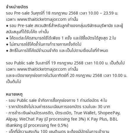
จำหน่ายบัตร
รอบ Pre-sale วันศุกร์ที่ 18 กรกฎาคม 2568 เวลา 10.00 – 23.59 น.
เฉพาะ www.thaiticketmajor.com เท่านั้น
● รอบ Pre-sale สงวนสิทธิ์สำหรับลูกค้าของกลุ่มบริษัทธนบุรีพานิช และผู้
สนับสนุนที่ได้รับโค้ด เท่านั้น
● โค้ดแต่ละโค้ดสามารถใช้ได้เพียง 1 ครั้ง และใช้ซื้อบัตรได้สูงสุด 2 ใบ
● ไม่สามารถใช้โค้ดซ้ำในการทำรายการครั้งถัดไป
● สิทธิ์ในการใช้โค้ดมีจำนวนจำกัด และเป็นไปตามเงื่อนไขที่กำหนด
รอบ Public sale วันเสาร์ที่ 19 กรกฎาคม 2568 เวลา 10.00 น. เป็นต้นไป
เฉพาะ www.thaiticketmajor.com เท่านั้น
และจะเปิดขายทุกช่องทางในวันอาทิตย์ที่ 20 กรกฎาคม 2568 เวลา 10.00 น.
เป็นต้นไป
หมายเหตุ
- รอบ Public sale จำกัดการซื้อทุกช่องทาง 1 ท่านต่อบัตร 4 ใบ
- ราคาบัตรยังไม่รวมค่าธรรมเนียมการออกบัตร รวมใบละ 30 บาท
- การชำระเงินผ่านบัตรเครดิต, บัตรเดบิต, True Wallet, ShopeePay,
Alipay, WeChat Pay (มี processing fee 3%) K Pay Plus, BBL
iBanking (มี processing fee 0.5%)
- เด็กที่มีความสูงเกิน 100 เซนติเมตร จะต้องมีบัตรในการเข้างาน