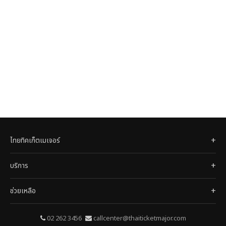
ไทยทิคเก็ตเมเจอร์
บริการ
ช่วยเหลือ
02 262 3456
callcenter@thaiticketmajor.com