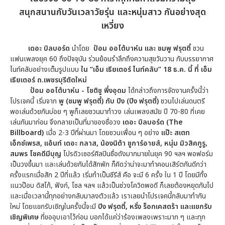
สนุกสนานกับวันเวลาวัยรุ่น และหนุ่มสาว กันอย่างสุด
เหวี่ยง
เดอะ บิลบอร์ด
นำโดย
ป้อม ออโต้บาห์น และ ชมพู ฟรุตตี้
ชวน
แฟนเพลงยุค 60 ถึงปัจจุบัน ร่วมย้อนรำลึกถึงความสุขวันวาน กับบรรยากาศ
ไนท์คลับอย่างเต็มรูปแบบ
ใน “เอ็ม เธียเตอร์ ไนท์คลับ” 18 ธ.ค. นี้ ที่ เอ็ม
เธียเตอร์ ถ.เพชรบุรีตัดใหม่
ป้อม ออโต้บาห์น - โชติชู พึ่งอุดม
ได้กล่าวถึงการจัดงานครั้งนี้ว่า
โปรเจคนี้ เริ่มจาก
พู (ชมพู ฟรุตตี้) กับ ปิง (ปิง ฟรุตตี้)
ชวนไปเล่นดนตรี
พอเล่นด้วยกันบ่อย ๆ พูก็เลยชวนมาทำวง เล่นเพลงสมัย ปี 70-80 ที่เคย
เล่นกันมาก่อน จึงกลายเป็นที่มาของชื่อวง
เดอะ บิลบอร์ด (
The
Billboard)
เมื่อ 2-3 ปีที่ผ่านมา โดยชวนเพื่อน ๆ อย่าง
แป๊ะ สเตท
เอ็กซ์เพรส
, แอ้นท์ เดอะ กลาส, น้องนิต้า ชูการ์อายส์, หนุ่ม มิวสิคกูรู,
สมพร โชคดีมีบุญ
โปรดิวเซอร์ศิลปินชื่อดังมากมายในยุค 90 ฯลฯ พอฟอร์ม
เป็นวงขึ้นมา และเล่นด้วยกันได้สักพัก ก็คิดว่าน่าจะมาทำคอนเสิร์ตกันดีกว่า
ครั้งแรกเมื่อสัก 2 ปีที่แล้ว เริ่มทำเป็นซีรีส์ คือ จะมี 6 ครั้ง ใน 1 ปี โดยมีทั้ง
แนวป๊อบ ดิสโก้, ฟังก์, โซล ฯลฯ แล้วเป็นช่วงโควิดพอดี ก็เลยต้องหยุดกันไป
และเมื่อเวลานี้ทุกอย่างกลับมาลงตัวแล้ว เราเลยนำโปรเจคนี้กลับมาทำกัน
ใหม่ โดยแขกรับเชิญในครั้งนี้จะมี
ปิง ฟรุตตี้
, หรั่ง ร็อกเคสตร้า และแขกรับ
เชิญพิเศษ
ที่ขออุบเอาไว้ก่อน บอกได้แค่ว่าร้องเพลงเพราะมาก ๆ และทุก