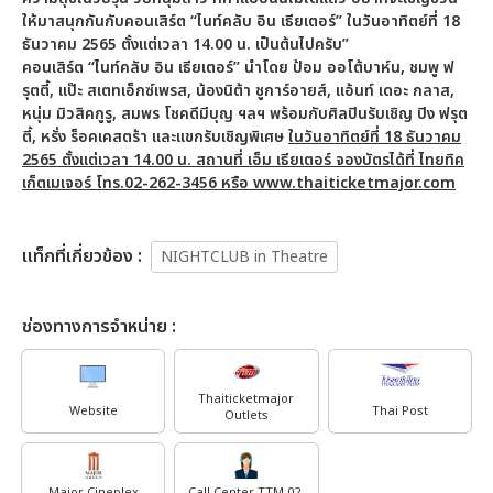
ให้มาสนุกกันกับคอนเสิร์ต “ไนท์คลับ อิน เธียเตอร์” ในวันอาทิตย์ที่ 18
ธันวาคม 2565 ตั้งแต่เวลา 14.00 น. เป็นต้นไปครับ”
คอนเสิร์ต “ไนท์คลับ อิน เธียเตอร์” นำโดย ป้อม ออโต้บาห์น
, ชมพู ฟ
รุตตี้, แป๊ะ สเตทเอ็กซ์เพรส, น้องนิต้า ชูการ์อายส์, แอ้นท์ เดอะ กลาส,
หนุ่ม มิวสิคกูรู, สมพร โชคดีมีบุญ ฯลฯ พร้อมกับศิลปินรับเชิญ ปิง ฟรุต
ตี้, หรั่ง ร็อคเคสตร้า และแขกรับเชิญพิเศษ
ในวันอาทิตย์ที่ 18 ธันวาคม
2565 ตั้งแต่เวลา 14.00 น. สถานที่ เอ็ม เธียเตอร์ จองบัตรได้ที่ ไทยทิค
เก็ตเมเจอร์ โทร.02-262-3456 หรือ
www.thaiticketmajor.com
เเท็กที่เกี่ยวข้อง :
NIGHTCLUB in Theatre
ช่องทางการจำหน่าย :
Thaiticketmajor
Website
Thai Post
Outlets
Major Cineplex
Call Center TTM 02-