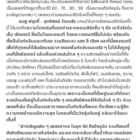
เพลงที่เราคัดเลือกมาเล่น ก็จะเป็นเพลงที่ติดชาร์ต billboard ทั้งหมด โดยจะ
เป็นเพลงที่ติดหูมาตั้งแต่ปี 60 , 70 , 80 , 90 เรื่อยมาจนถึงปัจจุบัน ก็อยาก
จะเชิญชวนแฟน ๆ เพลงมาร่วมชมคอนเสิร์ตในครั้งนี้กันทุก ๆ คนครับ
ชมพู ฟรุตตี้ - สุทธิพงษ์ วัฒนจัง
แกนนำในการจัดคอนเสิร์ตในครั้ง
นี้ ได้บอกถึง
ความโดดเด่นที่แตกต่างจากคอนเสิร์ตอื่น ๆ คือ เราไปจัดใน
เอ็ม เธียเตอร์ ซึ่งเป็นโรงละครเวที โดยเอาวงดนตรีขึ้นไปเล่น พร้อมกับ
ตั้งเป็นไนท์คลับบนเวทีเลย รวมถึงระบบ แสง สี เสียง และที่นั่งชมดนตรี
เพื่อให้ทุกคนได้สัมผัสบรรยากาศของไนท์คลับแบบจริง ๆ ไม่ใช่นั่งดูอยู่
บนที่นั่งเธียเตอร์ แล้วเห็นแค่วงเล่นไกล ๆ
ความพิเศษอีกอย่างหนึ่งก็คือ
เมื่อก่อนจะมีการจัดเล่นดนตรีในโรงหนังตอน 6 โมงเช้า โดยส่วนใหญ่จะเป็น
นักเรียน-นักศึกษา ที่ไม่ค่อยมีโอกาสไปเที่ยวไนท์คลับตอนกลางคืน เขาเลยจัด
วงดัง ๆ อย่าง แกรนด์เอ็กซ์, รอยัลสไปรท์ส, พีเอ็มไฟว์, แมคอินทอช, ธราย,
แชมพู และฟรุตตี้ ฯลฯ ที่เล่นในไนท์คลับ ตอนกลางคืน เข้าไปเล่นในโรงหนัง
ตอนเช้า เราก็เลยคิดว่า น่าจะเอาบรรยากาศแบบนั้น ที่คนยังจดจำได้อยู่แล้ว
มาเป็นคอนเซปต์หลักและเป็นจุดขาย
เพราะฉะนั้นคนที่นั่งอยู่บนเวทีกับเรา
จะเหมือนนั่งอยู่ในไนท์คลับจริง ๆ แถมยังมีฟลอร์ให้เต้นใกล้ ๆ ตัว ส่วน
เพลงที่เล่น ก็จะเป็นบรรยากาศแบบไนท์คลับทั้งหมด ที่จะดึงความรู้สึก
ความทรงจำแบบมีความสุข ในตอนที่เป็นวัยรุ่นกันอยู่ กลับมาได้แบบ
เต็มที่
“ฝากเชิญแฟน ๆ เพลงสากล ในยุค 60 ถึงปัจจุบัน รวมถึงคนที่
ยังคิดถึงบรรยากาศไนท์คลับ และอยากจะกลับมาดื่มด่ำกับอารมณ์ของ
ความสุขในวัยรุ่น วัยหนุ่มสาว ที่หาแบบนั้นไม่ได้แล้ว อยากจะเชิญชวน