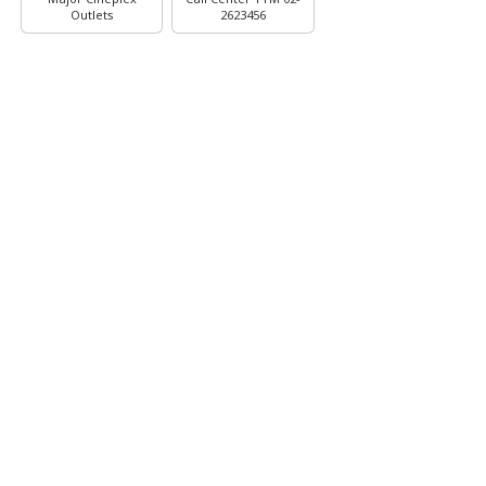
Outlets
2623456