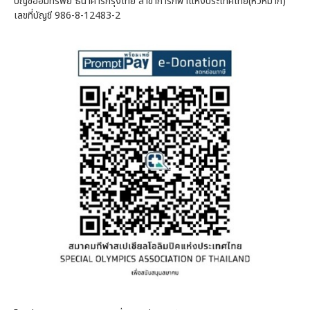
บัญชีออมทรัพย์ ธนาคารกรุงไทย สาขาการกีฬาแห่งประเทศไทย(หัวหมาก)
เลขที่บัญชี 986-8-12483-2