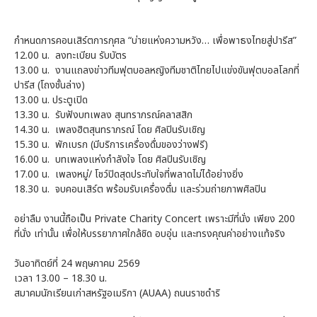
กำหนดการคอนเสิร์ตการกุศล “บ่ายแห่งความหวัง… เพื่อพาธงไทยสู่ปารีส”
12.00 น.
ลงทะเบียน รับบัตร
13.00 น.
งานแถลงข่าวทีมฟุตบอลหญิงทีมชาติไทยไปแข่งขันฟุตบอลโลกที่
ปารีส (โถงชั้นล่าง)
13.00 น.
ประตูเปิด
13.30 น.
รับฟังบทเพลง สุนทราภรณ์คลาสสิก
14.30 น.
เพลงฮิตสุนทราภรณ์ โดย ศิลปินรับเชิญ
15.30 น.
พักเบรก (มีบริการเครื่องดื่มของว่างฟรี)
16.00 น.
บทเพลงแห่งกำลังใจ โดย ศิลปินรับเชิญ
17.00 น.
เพลงหมู่/ โชว์ปิดสุดประทับใจที่พลาดไม่ได้อย่างยิ่ง
18.30 น.
จบคอนเสิร์ต พร้อมรับเครื่องดื่ม และร่วมถ่ายภาพศิลปิน
อย่าลืม งานนี้ถือเป็น Private Charity Concert เพราะมีที่นั่ง เพียง 200
ที่นั่ง เท่านั้น เพื่อให้บรรยากาศใกล้ชิด อบอุ่น และทรงคุณค่าอย่างแท้จริง
วันอาทิตย์ที่ 24 พฤษภาคม 2569
เวลา 13.00 – 18.30 น.
สมาคมนักเรียนเก่าสหรัฐอเมริกา (AUAA) ถนนราชดำริ