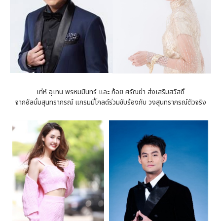
เท่ห์ อุเทน พรหมมินทร์ และ ก้อย ศรัณย่า ส่งเสริมสวัสดิ์
จากอัลบั้มสุนทราภรณ์ แกรมมี่โกลด์ร่วมขับร้องกับ วงสุนทราภรณ์ตัวจริง