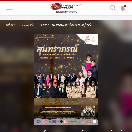
หน้าหลัก
คอนเสิร์ต
สุนทราภรณ์ บทเพลงแห่งความหวังสู่ปารีส