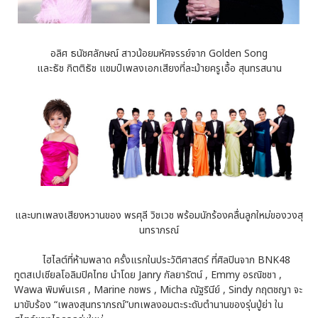
อลิศ ธนัชศลักษณ์ สาวน้อยมหัศจรรย์จาก Golden Song
และธัช กิตติธัช แชมป์เพลงเอกเสียงที่ละม้ายครูเอื้อ สุนทรสนาน
และบทเพลงเสียงหวานของ พรศุลี วิชเวช พร้อมนักร้องคลื่นลูกใหม่ของวงสุ
นทราภรณ์
ไฮไลต์ที่ห้ามพลาด ครั้งแรกในประวัติศาสตร์ ที่ศิลปินจาก BNK48
ทูตสเปเชียลโอลิมปิคไทย นำโดย Janry กัลยารัตน์ , Emmy อรณิชชา ,
Wawa พิมพ์นเรศ , Marine กชพร , Micha ณัฐรินีย์ , Sindy กฤตชญา จะ
มาขับร้อง “เพลงสุนทราภรณ์”บทเพลงอมตะระดับตำนานของรุ่นปู่ย่า ใน