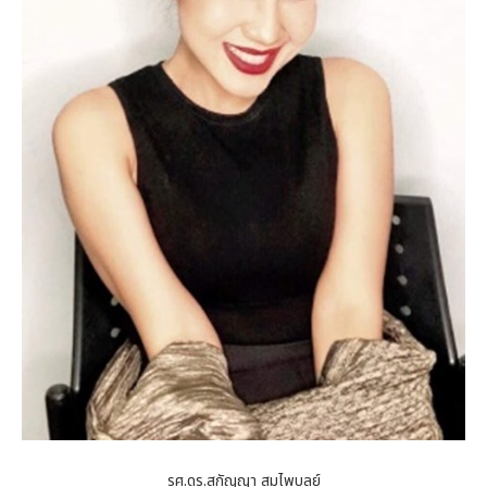
รศ.ดร.สุกัญญา สมไพบูลย์