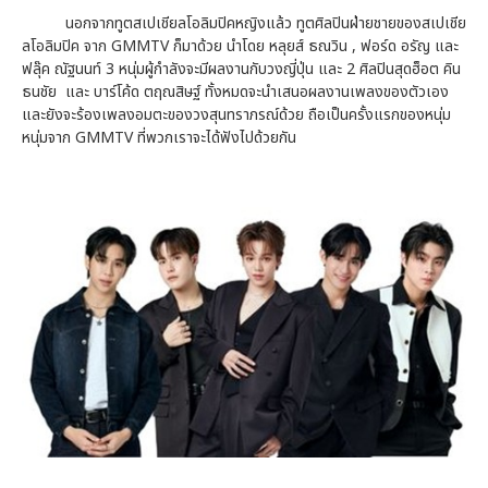
นอกจากทูตสเปเชียลโอลิมปิคหญิงแล้ว ทูตศิลปินฝ่ายชายของสเปเชีย
ลโอลิมปิค จาก GMMTV ก็มาด้วย นำโดย หลุยส์ ธณวิน , ฟอร์ด อรัญ และ
ฟลุ๊ค ณัฐนนท์ 3 หนุ่มผู้กำลังจะมีผลงานกับวงญี่ปุ่น และ 2 ศิลปินสุดฮ็อต คิน
ธนชัย และ บาร์โค้ด ตฤณสิษฐ์ ทั้งหมดจะนำเสนอผลงานเพลงของตัวเอง
และยังจะร้องเพลงอมตะของวงสุนทราภรณ์ด้วย ถือเป็นครั้งแรกของหนุ่ม
หนุ่มจาก GMMTV ที่พวกเราจะได้ฟังไปด้วยกัน