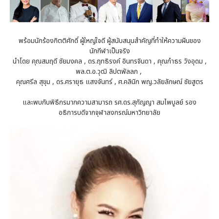
พร้อมนักร้องกิตติศักดิ์ ผู้ใหญ่ใจดี ผู้สนับสนุนสำคัญที่ทำให้ความฝันของ
นักกีฬาเป็นจริง
นำโดย คุณสมฤดี ชัยมงคล , ดร.ฤทธิรงค์ อินทรจินดา , คุณกำธร วังอุดม ,
พล.ต.อ.วุฒิ ลิปตพัลลภ ,
คุณศรีล สุขุม , ดร.ศรายุธ แสงจันทร์ , ศ.คลินิก พญ.วลัยลักษณ์ ชัยสูตร
และพบกับพิธีกรมากความสามารถ รศ.ดร.สุกัญญา สมไพบูลย์ รอง
อธิการบดีจากจุฬาลงกรณ์มหาวิทยาลัย