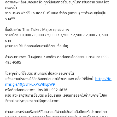
สุดพิเศษ หลังจบคอนเสิร์ต ทุกที่นั่งมีสิทธิ์ร่วมสนุกในการจับฉลาก รับเครื่อง
กรองน้ำ
จาก บริษัท ฟังก์ชั่น อินเตอร์เนชั่นแนล จำกัด (มหาชน) **สำหรับผู้ที่อยู่ใน
งาน**
ซื้อบัตรผ่าน Thai Ticket Major ทุกช่องทาง
ราคาบัตร 10,000 / 8,000 / 5,000 / 3,500 / 2,500 / 2,000 / 1,500
บาท
(สามารถนำไปหักลดหย่อนภาษีได้ตามเงื่อนไข)
สำหรับการจองเป็นหมู่คณะ / องค์กร ติดต่อคุณศักดิ์สยาม บุตรจินดา 099-
495-9595
โดยทุกท่านที่ซื้อบัตร สามารถนำไปลดหย่อนภาษีได้
แจ้งความประสงค์ใช้สิทธิ์ลดหย่อนภาษีด้วยตนเอง คลิ๊กได้ที่ลิ้งนี้
https://fo
rms.gle/r9j5EhkuXPkWhEpW9
หรือติดต่อคุณสถาพร โทร 081-902-4636
หรือ ส่งหลักฐานการซื้อบัตร พร้อมรายละเอียดการออกใบกำกับภาษี ไปยัง
Email solympicsthai@gmail.com
ท่านสามารถร่วมบริจาคให้กับสมาคมกีฬาสปเชียลโอลิมปิคแห่งประเทศไทย