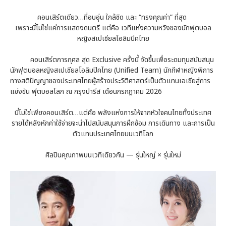
คอนเสิร์ตเดียว…ที่อบอุ่น ใกล้ชิด และ “ทรงคุณค่า” ที่สุด
เพราะนี่ไม่ใช่แค่การแสดงดนตรี แต่คือ เวทีแห่งความหวังของนักฟุตบอล
หญิงสเปเชียลโอลิมปิคไทย
คอนเสิร์ตการกุศล สุด Exclusive ครั้งนี้ จัดขึ้นเพื่อระดมทุนสนับสนุน
นักฟุตบอลหญิงสเปเชียลโอลิมปิคไทย (Unified Team) นักกีฬาหญิงพิการ
ทางสติปัญญาของประเทศไทยผู้สร้างประวัติศาสตร์เป็นตัวแทนเอเชียสู่การ
แข่งขัน ฟุตบอลโลก ณ กรุงปารีส เดือนกรกฎาคม 2026
นี่ไม่ใช่เพียงคอนเสิร์ต…แต่คือ พลังแห่งการให้จากหัวใจคนไทยทั้งประเทศ
รายได้หลังหักค่าใช้จ่ายจะนำไปสนับสนุนการฝึกซ้อม การเดินทาง และการเป็น
ตัวแทนประเทศไทยบนเวทีโลก
ศิลปินคุณภาพบนเวทีเดียวกัน — รุ่นใหญ่ × รุ่นใหม่