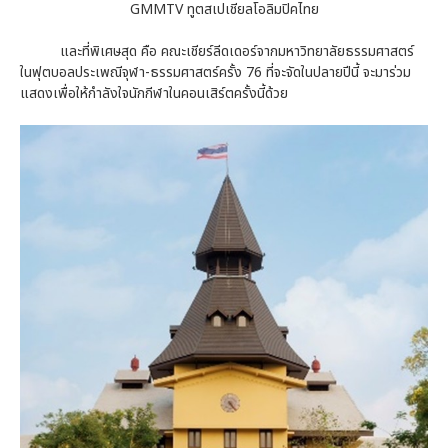
GMMTV ทูตสเปเชียลโอลิมปิคไทย
และที่พิเศษสุด คือ คณะเชียร์ลีดเดอร์จากมหาวิทยาลัยธรรมศาสตร์
ในฟุตบอลประเพณีจุฬา-ธรรมศาสตร์ครั้ง 76 ที่จะจัดในปลายปีนี้ จะมาร่วม
แสดงเพื่อให้กำลังใจนักกีฬาในคอนเสิร์ตครั้งนี้ด้วย