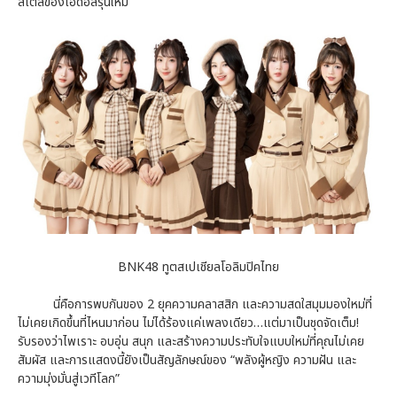
สไตล์ของไอดอลรุ่นใหม่
BNK48 ทูตสเปเชียลโอลิมปิคไทย
นี่คือการพบกันของ 2 ยุคความคลาสสิก และความสดใสมุมมองใหม่ที่
ไม่เคยเกิดขึ้นที่ไหนมาก่อน ไม่ได้ร้องแค่เพลงเดียว…แต่มาเป็นชุดจัดเต็ม!
รับรองว่าไพเราะ อบอุ่น สนุก และสร้างความประทับใจแบบใหม่ที่คุณไม่เคย
สัมผัส และการแสดงนี้ยังเป็นสัญลักษณ์ของ “พลังผู้หญิง ความฝัน และ
ความมุ่งมั่นสู่เวทีโลก”