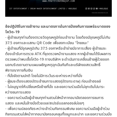
ข้อปฏิบัติในการเข้างาน และมาตรการในการป้องกันการแพร่ระบาดของ
โควิด-19
- ผู้เข้าชมทุกท่านต้องตรวจวัดอุณหภูมิก่อนเข้างาน โดยต้องมีอุณหภูมิไม่เกิน
37.5 องศาและแสกน QR Code เพื่อลงทะเบียน "ไทยชนะ"
- ผู้เข้าชมที่มีอุณหภูมิเกิน 37.5 องศาหรือเข้าข่ายมีอาการเสี่ยง ผู้เข้าชมจะ
ต้องเข้ารับการตรวจ ATK ที่จุดตรวจหน้างานแสดง หากผู้เข้าชมได้รับผลการ
ตรวจพบว่าพบเชื้อโควิด-19 ทางบริษัทฯ จะดำเนินการเคลื่อนย้ายผู้ป่วยออก
นอกบริเณงานตามแผนเผชิญเหตุฉุกเฉินทันทีและบริษัทขอสงวนสิทธิ์
พิจารณาการคืนเงิน
- ที่นั่งจัดตามปกติ โดยไม่มีการเว้นระยะห่างระหว่างที่นั่ง
- ผู้ชมจะต้องแสดงบัตรเข้าชมการแสดง(บัตรกระดาษ) ก่อนเข้าฮอลล์
- ไม่อนุญาตให้เปลี่ยนหรือย้ายที่นั่ง และขอความร่วมมือไม่ลุกเดินไปมาระ
หว่างชมการแสดง
- ขอความร่วมมือผู้เข้าชมทุกท่านสวมใส่หน้ากากอนามัยตลอดการชมการ
แสดง และหมั่นล้างมือด้วยเจล/สเปรย์แอลกอฮอล์บ่อยๆ
- เพื่อความปลอดภัยระหว่างเข้าร่วมกิจกรรมพิเศษ ขอความร่วมมือผู้เข้าร่วม
กิจกรรมสวมใส่หน้ากากอนามัยครอบคลุมทั้งจมูกและปาก และขอความร่วมมือ