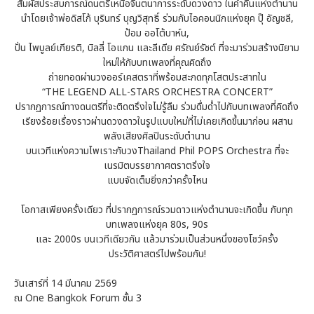
สัมผัสประสบการณ์ดนตรีเหนือจินตนาการระดับดวงดาว ในค่ำคืนแห่งตำนาน
นำโดยเจ้าพ่อดิสโก้ บุรินทร์ บุญวิสุทธิ์ ร่วมกับไอคอนนิกแห่งยุค ปุ๊ อัญชลี,
ป้อม ออโต้บาห์น,
ปั่น ไพบูลย์เกียรติ, บิลลี่ โอแกน และลีเดีย ศรัณย์รัชต์ ที่จะมาร่วมสร้างนิยาม
ใหม่ให้กับบทเพลงที่คุณคิดถึง
ถ่ายทอดผ่านวงออร์เคสตราที่พร้อมสะกดทุกโสตประสาทใน
“THE LEGEND ALL-STARS ORCHESTRA CONCERT”
ปรากฏการณ์ทางดนตรีที่จะติดตรึงใจไม่รู้ลืม ร่วมดื่มด่ำไปกับบทเพลงที่คิดถึง
เรียงร้อยเรื่องราวผ่านดวงดาวในรูปแบบใหม่ที่ไม่เคยเกิดขึ้นมาก่อน ผสาน
พลังเสียงศิลปินระดับตำนาน
บนเวทีแห่งความไพเราะกับวงThailand Phil POPS Orchestra ที่จะ
เนรมิตบรรยากาศตราตรึงใจ
แบบจัดเต็มยิ่งกว่าครั้งไหน
โอกาสเพียงครั้งเดียว ที่ปรากฏการณ์รวมดาวแห่งตำนานจะเกิดขึ้น กับทุก
บทเพลงแห่งยุค 80s, 90s
และ 2000s บนเวทีเดียวกัน แล้วมาร่วมเป็นส่วนหนึ่งของโชว์ครั้ง
ประวัติศาสตร์ไปพร้อมกัน!
วันเสาร์ที่ 14 มีนาคม 2569
ณ One Bangkok Forum ชั้น 3