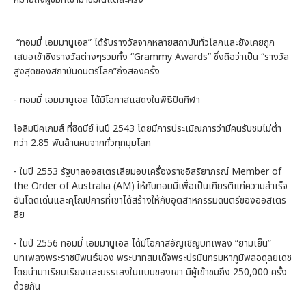
“ทอมมี่ เอมมานูเอล” ได้รับรางวัลจากหลายสถาบันทั่วโลกและยังเคยถูก
เสนอเข้าชิงรางวัลต่างๆรวมทั้ง “Grammy Awards” ซึ่งถือว่าเป็น “รางวัล
สูงสุดของสถาบันดนตรีโลก”ถึงสองครั้ง
- ทอมมี่ เอมมานูเอล ได้มีโอกาสแสดงในพิธีปิดกีฬา
โอลิมปิคเกมส์ ที่ซิดนีย์ ในปี 2543 โดยมีการประเมิณการว่ามีคนรับชมไม่ต่ำ
กว่า 2.85 พันล้านคนจากทั่วทุกมุมโลก
- ในปี 2553 รัฐบาลออสเตรเลียมอบเครื่องราชอิสริยาภรณ์ Member of
the Order of Australia (AM) ให้กับทอมมี่เพื่อเป็นเกียรติแก่ความสำเร็จ
อันโดดเด่นและคุโณปการที่เขาได้สร้างให้กับอุตสาหกรรมดนตรีของออสเตร
ลีย
- ในปี 2556 ทอมมี่ เอมมานูเอล ได้มีโอกาสอัญเชิญบทเพลง “ยามเย็น”
บทเพลงพระราชนิพนธ์ของ พระบาทสมเด็จพระปรมินทรมหาภูมิพลอดุลยเดช
โดยนำมาเรียบเรียงและบรรเลงในแบบของเขา มีผู้เข้าชมถึง 250,000 ครั้ง
ด้วยกัน