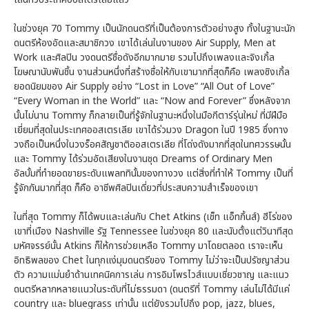
ในช่วงยุค 70 Tommy เป็นนักดนตรีที่เป็นต้องการตัวอย่างสูง ทั้งในฐานะนัก
ดนตรีห้องอัดและสมาชิกวง เขาได้เล่นในงานของ Air Supply, Men at
Work และศิลปิน วงดนตรีชื่อดังอีกมากมาย รวมไปถึงเพลงและจิงเกิ้ล
โฆษณานับพันชิ้น งานส่วนหนึ่งที่สร้างชื่อให้กับเขามากที่สุดก็คือ เพลงซิงเกิ้ล
ยอดนิยมของ Air Supply อย่าง “Lost in Love” “All Out of Love”
“Every Woman in the World” และ “Now and Forever” ซึ่งหลังจาก
นั้นไม่นาน Tommy ก็กลายเป็นที่รู้จักในฐานะหนึ่งในมือกีตาร์รุ่นใหม่ ที่มีฝีมือ
เยี่ยมที่สุดในประเทศออสเตรเลีย เขาได้ร่วมวง Dragon ในปี 1985 ซึ่งทาง
วงถือเป็นหนึ่งในวงร็อคสัญชาติออสเตรเลีย ที่โด่งดังมากที่สุดในทศวรรษนั้น
และ Tommy ได้ร่วมอัดเสียงในงานชุด Dreams of Ordinary Men
อัลบั้มที่ทำยอดขายระดับแพลททินั้มของทางวง แต่สิ่งที่ทำให้ Tommy เป็นที่
รู้จักกันมากที่สุด ก็คือ อาชีพศิลปินเดี่ยวที่ประสบความสำเร็จของเขา
ในที่สุด Tommy ก็ได้พบและเล่นกับ Chet Atkins (เช็ท แอ็ทกิ้นส์) ฮีโร่ของ
เขาที่เมือง Nashville รัฐ Tennessee ในช่วงยุค 80 และนับตั้งแต่วินาทีสุด
มหัศจรรย์นั้น Atkins ก็ให้การช่วยเหลือ Tommy มาโดยตลอด เราจะเห็น
อิทธิพลของ Chet ในทุกแง่มุมดนตรีของ Tommy ไม่ว่าจะเป็นปรัชญาส่วน
ตัว ความแม่นยำด้านเทคนิคการเล่น การอิมโพรไวส์แบบเชี่ยวชาญ และแนว
ดนตรีหลากหลายแนวในระดับที่ไม่ธรรมดา (ดนตรีที่ Tommy เล่นไม่ได้มีแค่
country และ bluegrass เท่านั้น แต่ยังรวมไปถึง pop, jazz, blues,