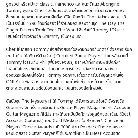
gospel หรือแม้แต่ classic, flamenco และดนตรีแนว Aborigine)
Tommy พูดถึง Chet ซึ่งเป็นแรงบันดาลใจของตัวเขาด้วยความรักและ
ชื่นชมแบบลูกชาย และความฝันที่จะได้อัดเสียงกับ Chet Atkins ของเขาก็
เป็นจริงในปี 1996 โดยทั้งสองได้ร่วมกันอัดเสียงงานชุด The Day The
Finger Pickers Took Over The World ซึ่งทำให้ Tommy ได้รับการ
เสนอชื่อเข้าชิงรางวัล Grammy เป็นครั้งแรก
Chet ให้เกียรติ Tommy ซึ่งสร้างสรรค์ผลงานดนตรีกับกีตาร์ ด้วยการเรียก
เขาว่าเป็น “มือกีตาร์ตัวจริง” (“Certified Guitar Player”) โดยหลังจากที่
Tommy ได้เล่นกับ Phil (พี่น้องของเขา) อย่างน่าทึ่งที่งานพิธีปิดกีฬา
โอลิมปิคในกรุงซิดนีย์แล้ว โลกก็ต้องการที่จะรู้ว่าสิงห์กีตาร์มือฉมังชาว
ออสเตรเลียคนนี้คือใคร Tommy ออกงานเดี่ยวกีตาร์โปร่งชุดแรกในชื่อ
ONLY และชื่อเสียง ความนิยมในตัวเขาก็เพิ่มขึ้นอย่างก้าวกระโดด จาก
ตารางเดินสายแบบต่อเนื่องและความสนใจของสื่อที่เพิ่มขึ้น
อัลบั้มชุด The Mystery ทำให้ Tommy ได้รับการเสนอชื่อเข้าชิงรางวัล
Grammy อีกครั้ง และนิตยสาร Guitar Player Magazine กับ Acoustic
Guitar Magazine ก็ได้ประกาศให้เขาเป็นมือกีตาร์อคูสติคยอดเยี่ยม (Best
Acoustic Guitarist) และ Gold Medalist ใน Reader’c Choice กับ
Players’ Choice Awards ในปี 2008 ส่วน Readers Choice award
ของนิตยสาร Guitar Player ก็ได้ประกาศให้เขาเป็น Best Acoustic