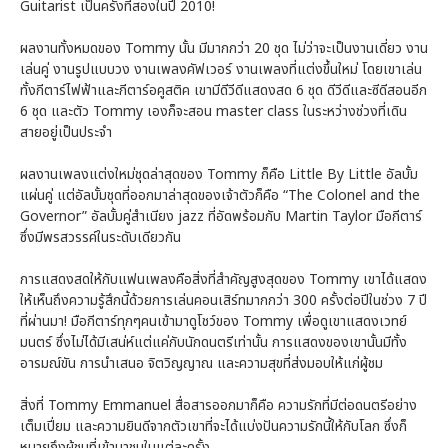
Guitarist เป็นครั้งที่สองในปี 2010!
ผลงานทั้งหมดของ Tommy นั้น มีมากกว่า 20 ชุด ไม่ว่าจะเป็นงานเดี่ยว งาน
เล่นคู่ งานรูปแบบวง งานเพลงคัฟเวอร์ งานเพลงที่แต่งขึ้นใหม่ โดยเขาเล่น
ทั้งกีตาร์ไฟฟ้าและกีตาร์อคูสติค เขามีดีวีดีแสดงสด 6 ชุด ดีวีดีและซีดีสอนอีก
6 ชุด และตัว Tommy เองก็จะสอน master class ในระหว่างช่วงที่เดิน
สายอยู่เป็นประจำ
ผลงานเพลงแต่งใหม่ชุดล่าสุดของ Tommy ก็คือ Little By Little อัลบั้ม
แผ่นคู่ แต่อัลบั้มชุดที่ออกมาล่าสุดของเจ้าตัวก็คือ “The Colonel and the
Governor” อัลบั้มคู่สำเนียง jazz ที่อัดพร้อมกับ Martin Taylor มือกีตาร์
ซึ่งมีพรสวรรค์ในระดับเดียวกัน
การแสดงสดให้กับแฟนเพลงคือสิ่งที่สำคัญสูงสุดของ Tommy เขาได้แสดง
ให้เห็นถึงความรู้สึกนี้ด้วยการเล่นคอนเสิร์ทมากกว่า 300 ครั้งต่อปีในช่วง 7 ปี
ที่ผ่านมา! มือกีตาร์ทุกๆคนเข้ามาดูโชว์ของ Tommy เพื่อดูเขาแสดงเวทย์
มนตร์ ซึ่งไม่ได้มีเสน่ห์แต่แค่กับนักดนตรีเท่านั้น การแสดงของเขานั้นมีทั้ง
อารมณ์ขัน การนำเสนอ จิตวิญญาณ และความสุขที่ส่งมอบให้แก่ผู้ชม
สิ่งที่ Tommy Emmanuel สื่อสารออกมาก็คือ ความรักที่มีต่อดนตรีอย่าง
เต็มเปี่ยม และความยินดีจากตัวเขาที่จะได้แบ่งปันความรักนี้ให้กับโลก ซึ่งก็
หมายถึงผู้ชมที่เข้ามาชมในแต่ละครั้ง