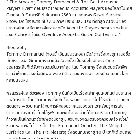
" The Amazing Tommy Emmanuel & The Best Acoustic
Players Ever" คอนเสิร์ตจากยอดนัก Acoustic Players ของโลกที่ไม่เคย
มีมาก่อน ในวันเสาร์ที่ 9 กันยายน 2560 ณ โรงละคร หิมพานต์ อวตาล
Show Dc โรงละคร ที่มีระบบ ภาพ เสียง และ แสง ที่ดีที่สุด ณ วันนี้ ของ
ประเทศไทย พร้อมการค้นหายอดนัก Acoustic Players ของประเทศไทย
ก่อน Concert ในชื่อ Overdrive Acoustic Guitar Contest no 1
Biography
Tommy Emmanuel (ทอมมี่ เอ็มแมนวลเอล) มือกีตาร์ซึ่งเคยถูกเสนอชื่อ
เข้าชิงรางวัล Grammy มาแล้วสองครั้ง เป็นหนึ่งในนักดนตรีชาว
ออสเตรเลียที่ได้รับการยอมรับมากที่สุด โดย Tommy ซึ่งเล่นดนตรีอาชีพ
มากว่าห้าทศวรรษนั้นมีแฟนเพลง ที่ติดตามผลงานอย่างเหนียวแน่นทั่วโลก
หลายแสนคน
พรสวรรค์และชีวิตของ Tommy นั้นถือเป็นเรื่องเล่าที่คุ้นเคยกันดีในประเทศ
ออสเตรเลีย โดย Tommy ซึ่งเกิดในครอบครัวดนตรีนั้นได้รับกีตาร์ตัวแรก
ตอนอายุ 4 ขวบ และได้กับการฝึกสอนจากแม่ของเขา เขาเรียนรู้การเล่น
กีตาร์อย่างรวดเร็วโดยใช้หูฟัง และเขาไม่เคยอ่านโน้ตดนตรีเลย Tommy
ทำงานเป็นนักดนตรีอาชีพตอนอายุ 6 ขวบกับวงดนตรีของครอบครัว (ซึ่งมี
หลากหลายชื่อไม่ว่าจะเป็น The Emmanuel Quartet, The Midget
Surfaries และ The Trailblazers) ซึ่งตอนที่เขาอายุ 10 ปี เขาก็ได้เดินสาย
เล่นทั่วประเทศออสเตรเลียแล้ว