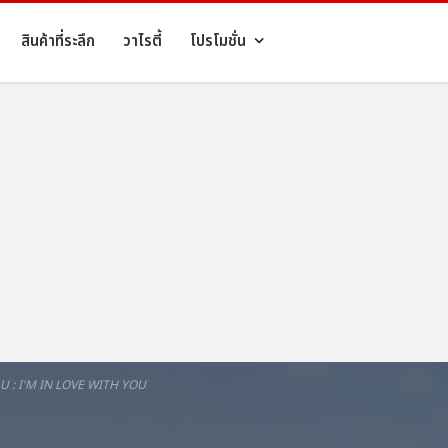
สินค้าที่ระลึก
วาไรตี้
โปรโมชั่น
U : I'M IN LOVE WITH YOU