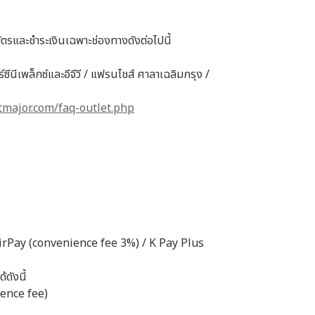
ัตรและชำระเงินเฉพาะช่องทางดังต่อไปนี้
ีนีเพล็กซ์และอีจีวี / แฟรนไชส์ ศาลาเฉลิมกรุง /
etmajor.com/faq-outlet.php
AirPay (convenience fee 3%) / K Pay Plus
ดังนี้
ience fee)