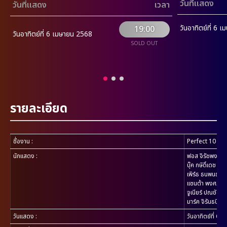
วันที่แสดง
วันที่แสดง
เวลา
วันอาทิตย์ที่ 6
19:00
วันอาทิตย์ที่ 6 เมษายน 2568
SOLD OUT
รายละเอียด
ชื่องาน
:
Perfect 10 Li
นักแสดง
:
ฟอส จิรัชพงศ์ ศ
บุ๊ค กษิดิ์เดช ปล
เพิร์ธ ธนพนธ์ ส
แซนต้า พงศภัค อ
จูเนียร์ ปณชัย ศร
มาร์ค จิรันธนิน 
วันแสดง
:
วันอาทิตย์ที่ 6