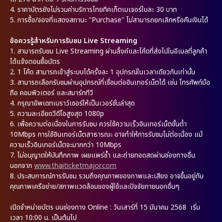
4.
ราคาบัตรยังไม่รวมค่าบริการไทยทิคเก็ตเมเจอร์ใบละ 30 บาท
5.
การซื้อ/จองที่แสดงสถานะ "Purchase" ไม่สามารถยกเลิกหรือคืนเงินได้
ข้อควรรู้สำหรับการรับชม Live Streaming
1.
สามารถรับชม Live Streaming ผ่านลิ้งค์และโค้ดที่ส่งไปในอีเมลที่ลูกค้า
ได้แจ้งตอนซื้อบัตร
2.
1 โค้ด สามารถเข้าสู่ระบบได้ครั้งละ 1 อุปกรณ์ในเวลาเดียวกันเท่านั้น
3.
สามารถเลือกรับชมผ่านอุปกรณ์ที่เชื่อมต่ออินเทอร์เน็ตได้ เช่น โทรศัพท์มือ
ถือ คอมพิวเตอร์ และสมาร์ททีวี
4.
กรุณาอัพเดทเบราว์เซอร์ให้เป็นเวอร์ชั่นล่าสุด
5.
ความละเอียดวีดีโอสูงสุด 1080p
6.
เพื่อความต่อเนื่องในการรับชม ควรใช้ความเร็วอินเทอร์เน็ตขั้นต่ำ
10Mbps การใช้อินเทอร์เน็ตสาธารณะ อาจทำให้การรับชมไม่ต่อเนื่อง แม้
ความเร็วอินเทอร์เน็ตจะมากกว่า 10Mbps
7.
ไม่อนุญาตให้บันทึกภาพ เผยแพร่ซ้ำ และถ่ายทอดสดผ่านช่องทางอื่น
นอกจาก
www.thaiticketmajor.com
8.
ประสบการณ์การรับชม รวมถึงคุณภาพของภาพและเสียง อาจขึ้นอยู่กับ
คุณภาพเครือข่าย/สภาพแวดล้อมของผู้ใช้และปัจจัยภายนอกอื่นๆ
เปิดจำหน่ายบัตร บนช่องทาง Online : วันเสาร์ที่ 15 มีนาคม 2568 เริ่ม
เวลา 10:00 น. เป็นต้นไป