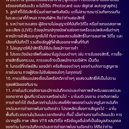
จริงของศิลปินแล้ว จะไม่ได้รับ Photocard แบบ digital autographs)
5. ลูกค้าที่ได้รับสิทธิ์ร่วมถ่ายภาพกับศิลปิน แต่ไม่สามารถมาร่วมกิจกรรมทัน
ในระยะเวลาที่กำหนด ทางบริษัทฯ ถือว่าท่านสละสิทธิ์
6. ระหว่างการแสดง ผู้จัดงานไม่อนุญาตให้บันทึกวิดีโอ หรือถ่ายทอดสดภาพ
และเสียง (LIVE) ด้วยอุปกรณ์ทุกชนิดผ่านช่องทางหรือแอปพลิเคชั่นต่างๆ
หากมีการฝ่าฝืนและถูกจับได้ ทีมงานขอสงวนลิขสิทธิ์ในการลบภาพ วิดีโอ และ
เสียงที่บันทึกไว้ รวมถึงเชิญผู้ที่ฝ่าฝืนออกจากพื้นที่ทันที
7. ไม่อนุญาตให้นำสิทธิ์ไปใช้ประโยชน์ทางการค้า
8. โปรดระวังมิจฉาชีพที่แฝงมาในรูปแบบต่างๆ เช่น การรับจองสิทธิ์, การซื้อ-
ขายสิทธิ์นอกระบบ, การแอบอ้างเป็นพนักงานบริษัทฯ เป็นต้น
9. ในกรณีที่ทรัพย์สิน ของมีค่า หรือสิ่งของต่างๆ ของท่านเกิดการสูญหาย
ภายในงาน ทางผู้จัดจะไม่รับผิดชอบใดๆ ในทุกกรณี
10. การเปลี่ยนแปลงเงื่อนไขหรือกติกาต่างๆ ขอสงวนสิทธิ์ให้เป็นไปตาม
ดุลยพินิจของทีมงาน
11. ภายในบริเวณจัดงานจะมีการบันทึกเทปและถ่ายภาพสำหรับเผยแพร่และ
ออกอากาศ ผู้ชมที่มาร่วมงานหรือผ่านไป – มาในบริเวณงาน อาจติดภาพใน
การถ่ายทำได้ ดังนั้นหากท่านไม่ประสงค์ให้ภาพของท่านปรากฏในการบันทึก
เทปและการถ่ายภาพในงานดังกล่าว โปรดหลีกเลี่ยงการสัญจรไป – มาใน
พื้นที่บริเวณงานในวันและเวลาดังกล่าว ทั้งนี้ เมื่อท่านทราบคำเตือนแล้ว การ
ปรากฏชื่อ ภาพ เสียง VTR คลิปวิดีโอ หรือข้อมูลอื่นใดที่เป็นข้อมูลส่วนบุคคล
ของท่าน ในการบันทึกเทปและการถ่ายภาพในงานดังกล่าว ให้ถือว่าท่าน