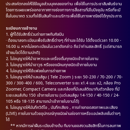
ประสงค์ตกลงให้ใช้ข้อมูลส่วนบุคคลของท่าน เพื่อใช้ในการประชาสัมพันธ์งาน
โดยการเผยแพร่ออกอากาศทางช่องทางการสื่อสารที่มีในปัจจุบัน หรือที่จะมี
ขึ้นในอนาคต รวมทั้งใช้ในสินค้าและบริการเพื่อใช้ในทางพาณิชย์ได้ทุกประการ
ระเบียบการเข้างาน
1.
ผู้ที่ได้รับสิทธิ์ร่วมถ่ายภาพกับศิลปิน
·
ต้องมาลงทะเบียนเพื่อรับสิทธิ์ต่างๆ ที่ท่านจะได้รับ ได้ตั้งแต่เวลา 10.00 -
16.00 น. หากไม่ลงทะเบียนในเวลาดังกล่าว ถือว่าท่านสละสิทธิ์ (แต่สามารถ
เข้าชมโชว์ได้ตามปกติ)
2.
ไม่อนุญาตให้นำอาหารและเครื่องดื่มทุกชนิดเข้าภายในงาน
3.
ไม่อนุญาตให้นำอาวุธ หรือของมีคมทุกชนิดเข้าภายในงาน
4.
ไม่อนุญาตให้ใช้แฟลชในการถ่ายภาพ
5.
ไม่อนุญาตให้นำเลนส์ซูม ( Tele Zoom ) ระยะ 50-230 / 70-200 / 70-
300 / 300-400 / 600, Teleconverter ระยะ x1.4 และ x2, กล้อง Pro
Zoomer, Compact Camera และกล้องที่มีเลนส์ติดมากับตัวกล้อง ที่มี
ระยะเลนส์เกิน 150 เข้าภายในงาน (แต่เลนส์ซูม 14-150 / 40-150 / 24-
105 หรือ 18-135 สามารถนำเข้าภายในงานได้)
6.
ไม่อนุญาตให้บันทึกวิดีโอ , บันทึกเสียง , การถ่ายทอดสดภาพและเสียง
(LIVE) ภายในงานด้วยอุปกรณ์ทุกชนิดผ่านช่องทางหรือแอปพลิเคชั่นต่างๆ
ได้
** หากมีการผ่าฝืนระเบียบข้างต้น ทีมงานขอสงวนลิขสิทธิ์ในการลบภาพ