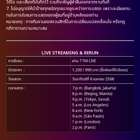
วิดีโอ และเสียงที่บันทึกไว้ รวมถึงเชิญผู้ฝ่าฝืนออกจากงานทันที
7.
ไม่อนุญาตให้นำป้ายทุกชนิดทุกขนาดชูระหว่างการแสดง เพราะจะมีผลกระ
ทบในการรับชมการแสดงของผู้ชมที่อยู่ด้านหลังของท่าน
หมายเหตุ : ทางทีมงานขอสงวนสิทธิ์ในการเปลี่ยนแปลงเงื่อนไข หรือกฎ
กติกาตามความเหมาะสม
LIVE STREAMING & RERUN
การรับชม
:
ผ่าน TTM LIVE
บัตรราคา
:
1,200 / 990 บาท (ลิ้งค์และโค้ดรับชม)
วันแสดง
:
วันอาทิตย์ที่ 6 เมษายน 2568
เวลาแสดง
:
7 p.m. (Bangkok, Jakarta)
8 p.m. (Beijing, Manila)
9 p.m. (Tokyo, Seoul)
5 a.m. (Los Angeles)
8 a.m. (New York)
9 a.m. (São Paulo)
1 p.m. (London)
2 p.m. (Paris)