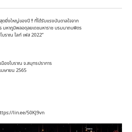
ยิ่งใหญ่ของปี !! ที่ได้รับแรงบันดาลใจจาก
 มหาภูมิพลอดุลยเดชมหาราช บรมนาถบพิตร
งโบราณ ไลท์ เฟส 2022”
เมืองโบราณ จ.สมุทรปราการ
ือนเมษายน 2565
 https://lin.ee/50KJ9vn