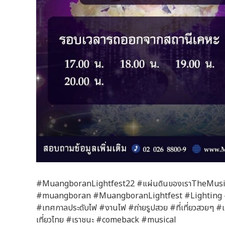
#MuangboranLightfest22 #แผ่นดินของเราTheMusica
#muangboran #MuangboranLightfest #Lighting #L
#เทศกาลประดับไฟ #งานไฟ #ถ่ายรูปสวย #ที่เที่ยวสวยๆ #
เที่ยวไทย #เราชนะ #comeback #musical