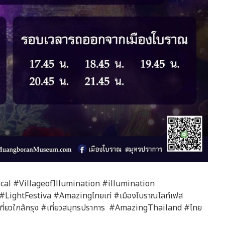
l #VillageofIllumination #illumination
ightFestiva #Amazingไทยเท่ #เมืองโบราณไลท์เฟส
เที่ยวใกล้กรุง #เที่ยวสมุทรปราการ #AmazingThailand #ไทย