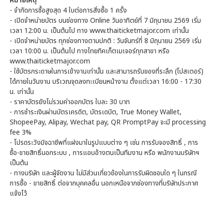
หมายเหตุ
- จำกัดการซื้อสูงสุด 4 ใบต่อการสั่งซื้อ 1 ครั้ง
- เปิดจำหน่ายบัตร บนช่องทาง Online วันอาทิตย์ที่ 7 มิถุนายน 2569 เริ่ม
เวลา 12:00 น. เป็นต้นไป ทาง www.thaiticketmajor.com เท่านั้น
- เปิดจำหน่ายบัตร ทุกช่องทางตามปกติ : วันจันทร์ที่ 8 มิถุนายน 2569 เริ่ม
เวลา 10:00 น. เป็นต้นไป ทางไทยทิคเก็ตเมเจอร์ทุกสาขา หรือ
www.thaiticketmajor.com
- ใช้บัตรกระดาษในการเข้างานเท่านั้น และสามารถรับของที่ระลึก (โปสเตอร์)
ได้ภายในวันงาน บริเวณจุดลงทะเบียนหน้างาน ตั้งแต่เวลา 16:00 - 17:30
น. เท่านั้น
- ราคาบัตรยังไม่รวมค่าออกบัตร ใบละ 30 บาท
- การชำระเงินผ่านบัตรเครดิต, บัตรเดบิต, True Money Wallet,
ShopeePay, Alipay, Wechat pay, QR PromptPay จะมี processing
fee 3%
- โปรดระวังมิจฉาชีพที่แฝงมาในรูปแบบต่าง ๆ เช่น การรับจองสิทธิ์ , การ
ซื้อ-ขายสิทธิ์นอกระบบ , การแอบอ้างตนเป็นทีมงาน หรือ พนักงานบริษัทฯ
เป็นต้น
- ทางบริษัท และผู้จัดงาน ไม่มีส่วนเกี่ยวข้องในการรับผิดชอบใด ๆ ในกรณี
การซื้อ - ขายสิทธิ์ ต่อจากบุคคลอื่น นอกเหนือจากช่องทางที่บริษัทประกาศ
แจ้งไว้