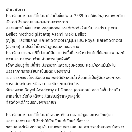
เกี่ยวกับเรา
โรงเรียนบางกอกซิตี้บัลเลต์จัดตั้งขึ้นปีพ.ศ. 2539 โดยใช้หลักสูตรเฉพาะด้าน
บัลเลต์ ซึ่งออกแบบผสมผสานจากหลาก
หลายสถาบันชั้นน อาทิ Vaganova Medthod (รัสเซีย) Paris Opera
Ballet Method (ฝรั่งเศส) Asami Maki Ballet
(ญี่ปุ่น) Tachibana Ballet School (ญี่ปุ่น) และ Royal Ballet School
(อังกฤษ) มาปรับใช้เป็นหลักสูตรเฉพาะของทาง
โรงเรียน บางกอกซิตี้บัลเลต์มีความมุ่งมั่นที่จะสร้างนักเต้นที่มีคุณภาพ และมี
ความสามารถรอบด้าน ผ่านการปลูกฝังให้
เด็กๆเรียนรู้ที่จะมีน้ำใจ มีมารยาท มีความรับผิดชอบ และมีความมั่นใจ ใน
บรรยากาศการเรียนที่เป็นมิตร นอกจากนี้
คณาจารย์ของโรงเรียนบางกอกซิตี้บัลเลต์นั้น ล้วนแต่เป็นผู้มีประสบการณ์
การแสดงกับคณะบัลเลต์ และมีประกาศนียบัตร
รับรองจาก Royal Academy of Dance (ลอนดอน) สถาบันชั้นนำระดับ
สากลที่น่าเชื่อถือ เด็กๆจะได้เรียนรู้จากคุณครูที่ดี
ที่สุดตั้งแต่ก้าวแรกของพวกเขา
โรงเรียนบางกอกซิตี้บัลเลต์เล็งเห็นถึงความสำคัญของการเรียนรู้ผ่า
นการเเสดงบนเวที ซึ่งทำให้นักเรียนได้เรียนรู้เรื่องราว
ของบัลเลต์เรื่องต่างๆ ผ่านบทเพลงคลาสสิค และสามารถถ่ายทอดเรื่องราว